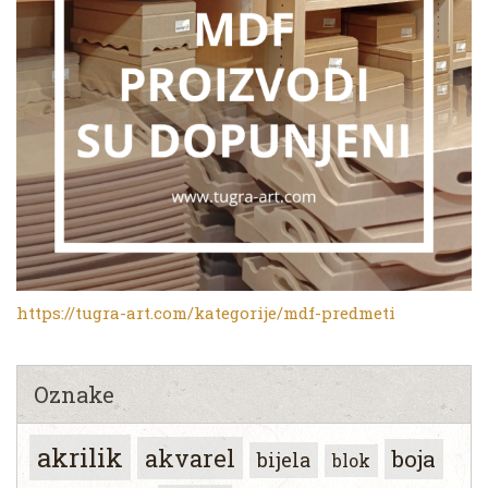
https://tugra-art.com/kategorije/mdf-predmeti
Oznake
akrilik
akvarel
boja
bijela
blok