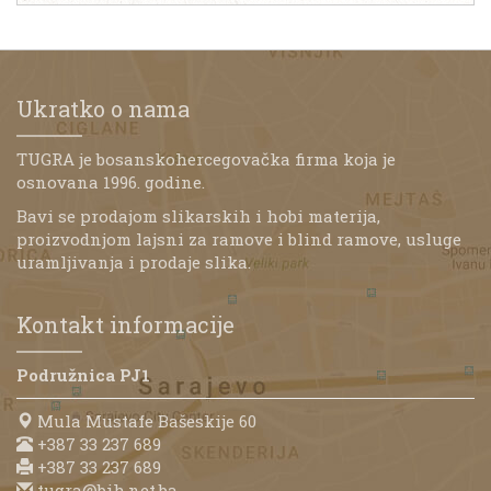
Ukratko o nama
TUGRA je bosanskohercegovačka firma koja je
osnovana 1996. godine.
Bavi se prodajom slikarskih i hobi materija,
proizvodnjom lajsni za ramove i blind ramove, usluge
uramljivanja i prodaje slika.
Kontakt informacije
Podružnica PJ1
Mula Mustafe Bašeskije 60
+387 33 237 689
+387 33 237 689
tugra@bih.net.ba