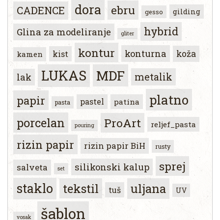
dora
ebru
CADENCE
gilding
gesso
hybrid
Glina za modeliranje
gliter
kontur
konturna
koža
kist
kamen
LUKAS
MDF
metalik
lak
platno
papir
pastel
patina
pasta
porcelan
ProArt
reljef_pasta
pouring
rizin papir
rizin papir BiH
rusty
sprej
silikonski kalup
salveta
set
staklo
tekstil
uljana
tuš
UV
šablon
vosak