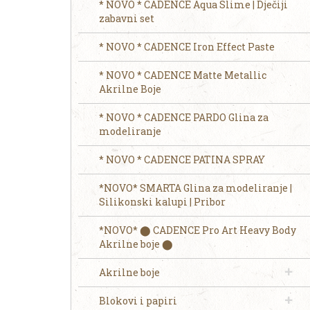
* NOVO * CADENCE Aqua Slime | Dječiji
zabavni set
* NOVO * CADENCE Iron Effect Paste
* NOVO * CADENCE Matte Metallic
Akrilne Boje
* NOVO * CADENCE PARDO Glina za
modeliranje
* NOVO * CADENCE PATINA SPRAY
*NOVO* SMARTA Glina za modeliranje |
Silikonski kalupi | Pribor
*NOVO* ⬤ CADENCE Pro Art Heavy Body
Akrilne boje ⬤
Akrilne boje
Blokovi i papiri