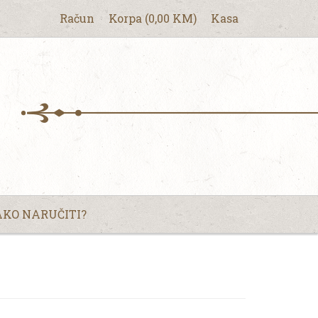
Račun
Korpa
(
0,00
KM
)
Kasa
KO NARUČITI?