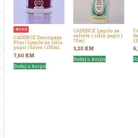
NOVO
CADENCE Ljepilo za
CA
salvete i rižin papir |
de
CADENCE Decoupage
70ml
1
Plus | Ljepilo za rižin
papir | Saten | 150ml
3,20
KM
6
7,60
KM
Dodaj u korpu
Do
Dodaj u korpu