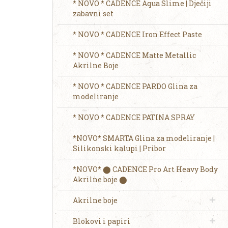
* NOVO * CADENCE Aqua Slime | Dječiji
zabavni set
* NOVO * CADENCE Iron Effect Paste
* NOVO * CADENCE Matte Metallic
Akrilne Boje
* NOVO * CADENCE PARDO Glina za
modeliranje
* NOVO * CADENCE PATINA SPRAY
*NOVO* SMARTA Glina za modeliranje |
Silikonski kalupi | Pribor
*NOVO* ⬤ CADENCE Pro Art Heavy Body
Akrilne boje ⬤
Akrilne boje
Blokovi i papiri