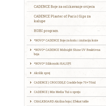
CADENCE Boje za oslikavanje svijeća
CADENCE Plaster of Paris | Gips za
kalupe
HOBI program
*NOVO* CADENCE Boje za kožu i imitaciju kože
*NOVO* CADENCE Midnight Shine UV Reaktivna
boja
*NOVO* Silikonski KALUPI
Akrilik sprej
CADENCE | CROCODILE Crackle boje 70+70ml
CADENCE | Mix Media Tuš u spreju
CHALKBOARD Akrilna boja | Efekat table