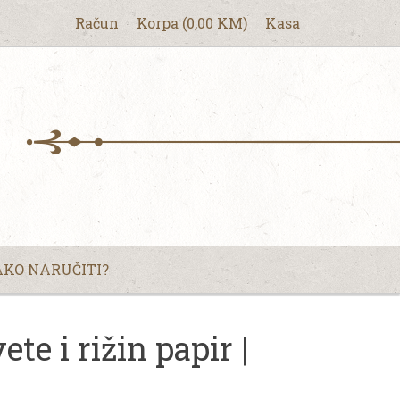
Račun
Korpa
(
0,00
KM
)
Kasa
KO NARUČITI?
te i rižin papir |