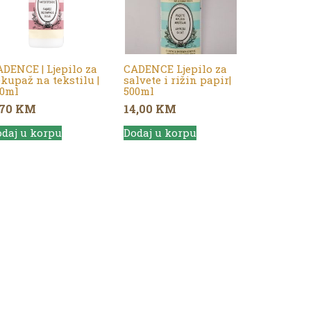
DENCE | Ljepilo za
CADENCE Ljepilo za
kupaž na tekstilu |
salvete i rižin papir|
20ml
500ml
,70
KM
14,00
KM
daj u korpu
Dodaj u korpu