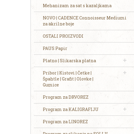
Mehanizam za sat s kazaljkama
NOVO | CADENCE Connoisseur Mediumi
za akrilne boje
OSTALI PROIZVODI
PAUS Papir
Platno | Slikarska platna
Pribor | Kistovi | Četke |
Špahtle | Grafit | Olovke |
Gumice
Program za DRVOREZ
Program za KALIGRAFIJU
Program za LINOREZ
Program za slikanje na FOLIJI