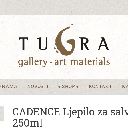
O NAMA
NOVOSTI
● SHOP ●
KONTAKT
KA
CADENCE Ljepilo za salve
250ml