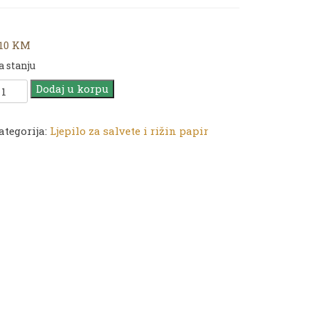
,10
KM
a stanju
ADENCE
Dodaj u korpu
jepilo
a
alvete
ategorija:
Ljepilo za salvete i rižin papir
ižin
apir
50ml
oličina