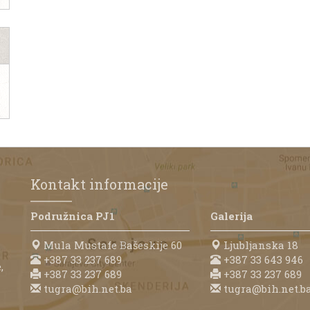
Kontakt informacije
Podružnica PJ1
Galerija
Mula Mustafe Bašeskije 60
Ljubljanska 18
+387 33 237 689
+387 33 643 946
,
+387 33 237 689
+387 33 237 689
tugra@bih.net.ba
tugra@bih.net.b