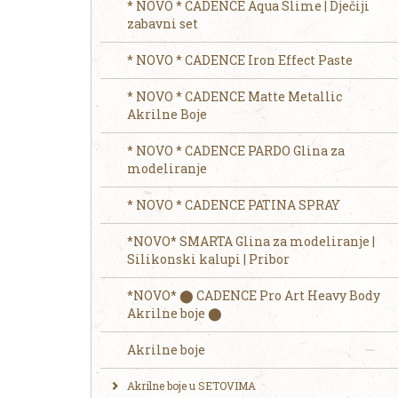
* NOVO * CADENCE Aqua Slime | Dječiji
zabavni set
* NOVO * CADENCE Iron Effect Paste
* NOVO * CADENCE Matte Metallic
Akrilne Boje
* NOVO * CADENCE PARDO Glina za
modeliranje
* NOVO * CADENCE PATINA SPRAY
*NOVO* SMARTA Glina za modeliranje |
Silikonski kalupi | Pribor
*NOVO* ⬤ CADENCE Pro Art Heavy Body
Akrilne boje ⬤
Akrilne boje
Akrilne boje u SETOVIMA