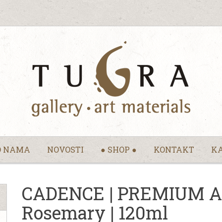
O NAMA
NOVOSTI
● SHOP ●
KONTAKT
KA
CADENCE | PREMIUM Akr
Rosemary | 120ml