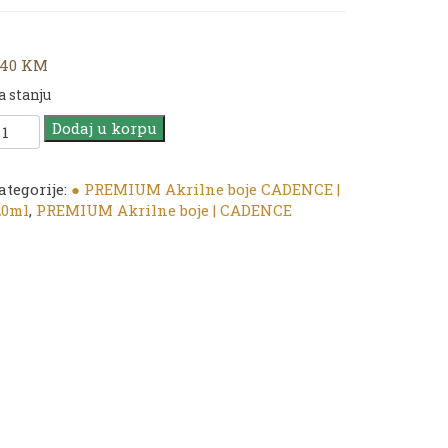
,40
KM
a stanju
ADENCE
Dodaj u korpu
REMIUM
krilna
ategorije:
● PREMIUM Akrilne boje CADENCE |
oja
20ml
,
PREMIUM Akrilne boje | CADENCE
016
osemary
20ml
oličina