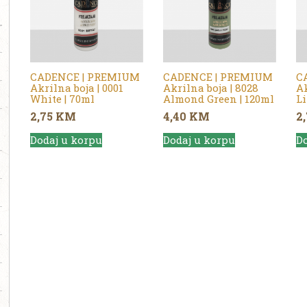
CADENCE | PREMIUM
CADENCE | PREMIUM
C
Akrilna boja | 0001
Akrilna boja | 8028
Ak
White | 70ml
Almond Green | 120ml
Li
2,75
KM
4,40
KM
2
Dodaj u korpu
Dodaj u korpu
Do