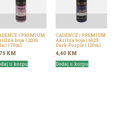
ADENCE | PREMIUM
CADENCE | PREMIUM
rilna boja | 2030
Akrilna boja | 6029
lac | 70ml
Dark Purple | 120ml
,75
KM
4,40
KM
daj u korpu
Dodaj u korpu