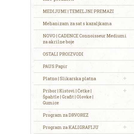
MEDIJUMI | TEMELJNI PREMAZI
Mehanizam za sat s kazaljkama
NOVO | CADENCE Connoisseur Mediumi
za akrilne boje
OSTALI PROIZVODI
PAUS Papir
Platno | Slikarska platna
Pribor | Kistovi | Četke |
Špahtle | Grafit | Olovke |
Gumice
Program za DRVOREZ
Program za KALIGRAFIJU