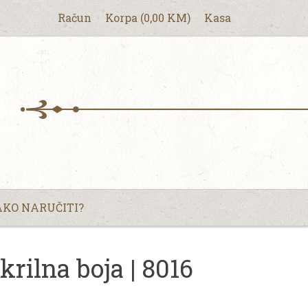
Račun
Korpa
(
0,00
KM
)
Kasa
KO NARUČITI?
ilna boja | 8016