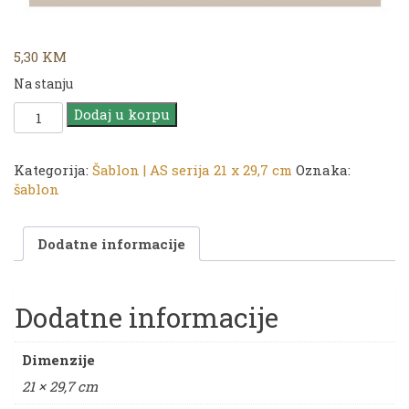
5,30
KM
Na stanju
CADENCE
Dodaj u korpu
Šablon
AS
serija
Kategorija:
Šablon | AS serija 21 x 29,7 cm
Oznaka:
|
šablon
21
x
Dodatne informacije
29,7
cm
|
AS
Dodatne informacije
532
količina
Dimenzije
21 × 29,7 cm