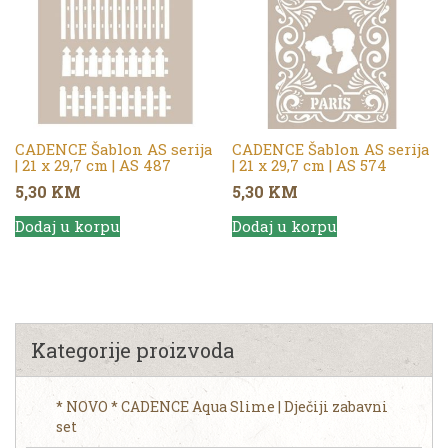
CADENCE Šablon AS serija
CADENCE Šablon AS serija
| 21 x 29,7 cm | AS 487
| 21 x 29,7 cm | AS 574
5,30
KM
5,30
KM
Dodaj u korpu
Dodaj u korpu
Kategorije proizvoda
* NOVO * CADENCE Aqua Slime | Dječiji zabavni
set