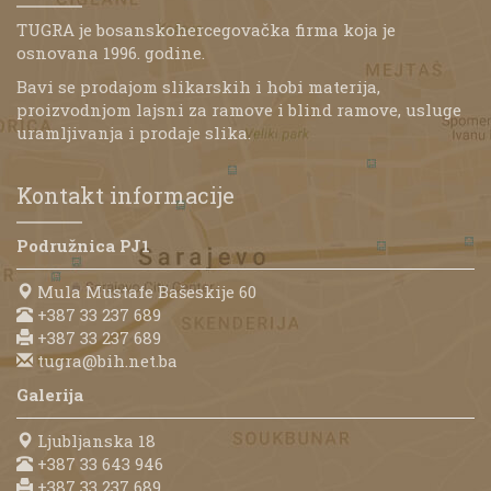
TUGRA je bosanskohercegovačka firma koja je
osnovana 1996. godine.
Bavi se prodajom slikarskih i hobi materija,
proizvodnjom lajsni za ramove i blind ramove, usluge
uramljivanja i prodaje slika.
Kontakt informacije
Podružnica PJ1
Mula Mustafe Bašeskije 60
+387 33 237 689
+387 33 237 689
tugra@bih.net.ba
Galerija
Ljubljanska 18
+387 33 643 946
+387 33 237 689