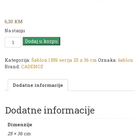
6,30
KM
Na stanju
CADENCE
Dodaj u korpu
Šablon
BN
serija
Kategorija:
Šablon | BN serija 25 x 36 cm
Oznaka:
šablon
|
Brand:
CADENCE
25
x
Dodatne informacije
36
cm
|
BN
Dodatne informacije
154
količina
Dimenzije
25 × 36 cm