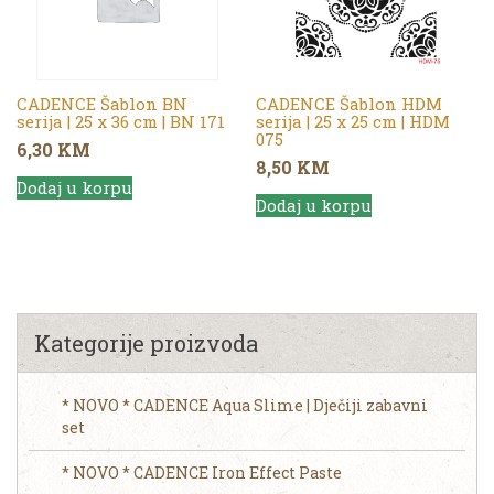
CADENCE Šablon BN
CADENCE Šablon HDM
serija | 25 x 36 cm | BN 171
serija | 25 x 25 cm | HDM
075
6,30
KM
8,50
KM
Dodaj u korpu
Dodaj u korpu
Kategorije proizvoda
* NOVO * CADENCE Aqua Slime | Dječiji zabavni
set
* NOVO * CADENCE Iron Effect Paste