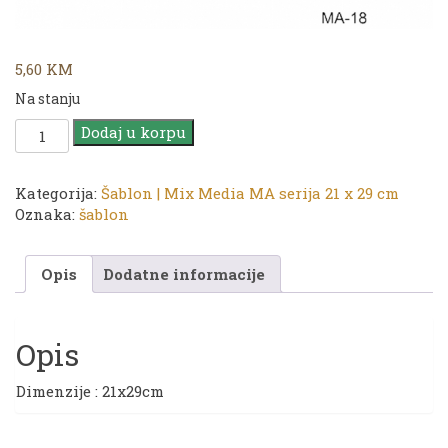
5,60
KM
Na stanju
CADENCE
Dodaj u korpu
Šablon
MA
serija
Kategorija:
Šablon | Mix Media MA serija 21 x 29 cm
|
Oznaka:
šablon
21
x
Opis
Dodatne informacije
29
cm
|
MA
Opis
18
količina
Dimenzije : 21x29cm