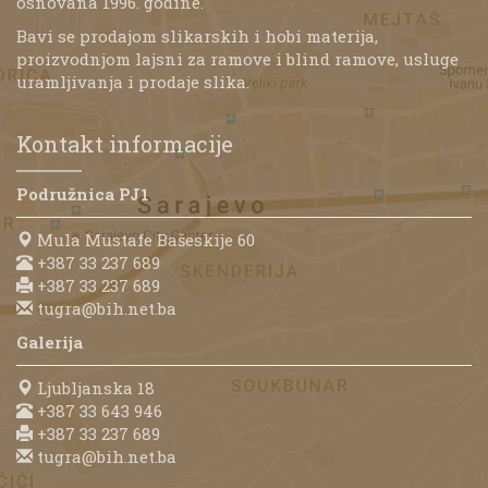
osnovana 1996. godine.
Bavi se prodajom slikarskih i hobi materija,
proizvodnjom lajsni za ramove i blind ramove, usluge
uramljivanja i prodaje slika.
Kontakt informacije
Podružnica PJ1
Mula Mustafe Bašeskije 60
+387 33 237 689
+387 33 237 689
tugra@bih.net.ba
Galerija
Ljubljanska 18
+387 33 643 946
+387 33 237 689
tugra@bih.net.ba