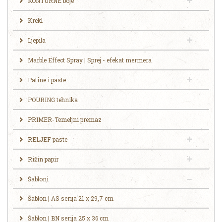
KONTURNE boje
Krekl
Ljepila
Marble Effect Spray | Sprej - efekat mermera
Patine i paste
POURING tehnika
PRIMER-Temeljni premaz
RELJEF paste
Rižin papir
Šabloni
Šablon | AS serija 21 x 29,7 cm
Šablon | BN serija 25 x 36 cm