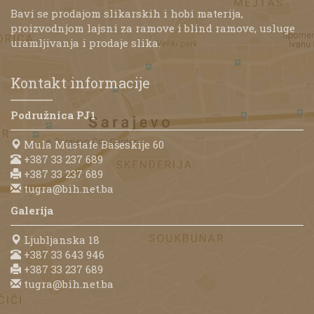
Bavi se prodajom slikarskih i hobi materija,
proizvodnjom lajsni za ramove i blind ramove, usluge
uramljivanja i prodaje slika.
Kontakt informacije
Podružnica PJ1
Mula Mustafe Bašeskije 60
+387 33 237 689
+387 33 237 689
tugra@bih.net.ba
Galerija
Ljubljanska 18
+387 33 643 946
+387 33 237 689
tugra@bih.net.ba