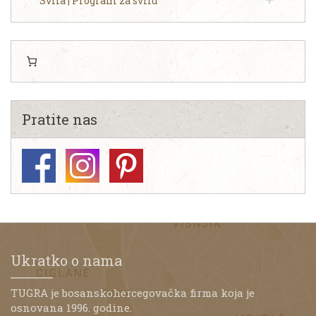
Svila | Program za svilu
Pratite nas
Ukratko o nama
TUGRA je bosanskohercegovačka firma koja je
osnovana 1996. godine.