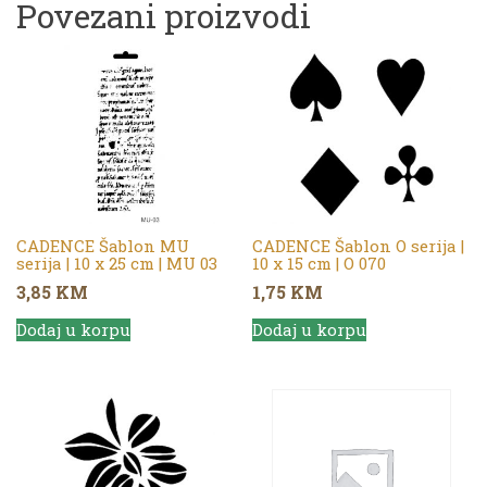
Povezani proizvodi
CADENCE Šablon MU
CADENCE Šablon O serija |
serija | 10 x 25 cm | MU 03
10 x 15 cm | O 070
3,85
KM
1,75
KM
Dodaj u korpu
Dodaj u korpu