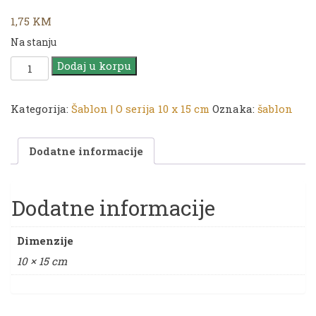
1,75
KM
Na stanju
CADENCE
Dodaj u korpu
Šablon
O
serija
Kategorija:
Šablon | O serija 10 x 15 cm
Oznaka:
šablon
|
10
Dodatne informacije
x
15
cm
|
Dodatne informacije
O
010
Dimenzije
količina
10 × 15 cm