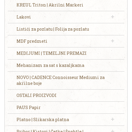
KREUL Triton | Akrilni Markeri
Lakovi
Listići za pozlatu | Folija za pozlatu
MDF predmeti
MEDIJUMI | TEMELJNI PREMAZI
Mehanizam za sat s kazaljkama
NOVO | CADENCE Connoisseur Mediumi za
akrilne boje
OSTALI PROIZVODI
PAUS Papir
Platno | Slikarska platna
Pribor | Kistovi | Četke | Špahtle |