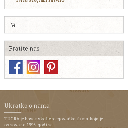
Svila | Program za svilu
Pratite nas
Ukratko o nama
TUGRA je bosanskohercegovačka firma koja je
osnovana 1996. godine.