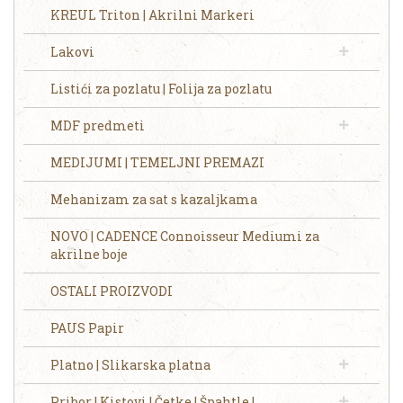
KREUL Triton | Akrilni Markeri
Lakovi
Listići za pozlatu | Folija za pozlatu
MDF predmeti
MEDIJUMI | TEMELJNI PREMAZI
Mehanizam za sat s kazaljkama
NOVO | CADENCE Connoisseur Mediumi za
akrilne boje
OSTALI PROIZVODI
PAUS Papir
Platno | Slikarska platna
Pribor | Kistovi | Četke | Špahtle |