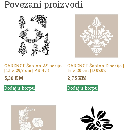
Povezani proizvodi
CADENCE Šablon AS serija
CADENCE Šablon D serija |
| 21 x 29,7 cm | AS 474
15 x 20 cm | D 0802
5,30
KM
2,75
KM
Dodaj u korpu
Dodaj u korpu