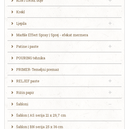
KONTURNE boje
Krekl
Ljepila
Marble Effect Spray | Sprej - efekat mermera
Patine i paste
POURING tehnika
PRIMER-Temeljni premaz
RELJEF paste
Rižin papir
Šabloni
Šablon | AS serija 21 x 29,7 cm
Šablon | BN serija 25 x 36 cm