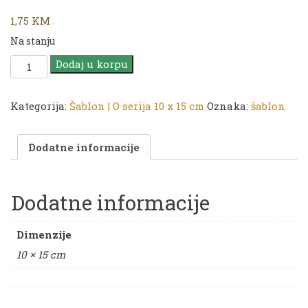
1,75
KM
Na stanju
CADENCE
Dodaj u korpu
Šablon
O
serija
Kategorija:
Šablon | O serija 10 x 15 cm
Oznaka:
šablon
|
10
Dodatne informacije
x
15
cm
|
Dodatne informacije
O
132
Dimenzije
količina
10 × 15 cm