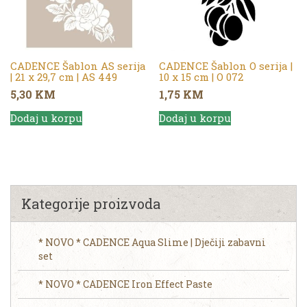
CADENCE Šablon AS serija
CADENCE Šablon O serija |
| 21 x 29,7 cm | AS 449
10 x 15 cm | O 072
5,30
KM
1,75
KM
Dodaj u korpu
Dodaj u korpu
Kategorije proizvoda
* NOVO * CADENCE Aqua Slime | Dječiji zabavni
set
* NOVO * CADENCE Iron Effect Paste