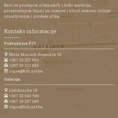
Bavi se prodajom slikarskih i hobi materija,
proizvodnjom lajsni za ramove i blind ramove, usluge
uramljivanja i prodaje slika.
Kontakt informacije
Podružnica PJ1
Mula Mustafe Bašeskije 60
+387 33 237 689
+387 33 237 689
tugra@bih.net.ba
Galerija
Ljubljanska 18
+387 33 643 946
+387 33 237 689
tugra@bih.net.ba