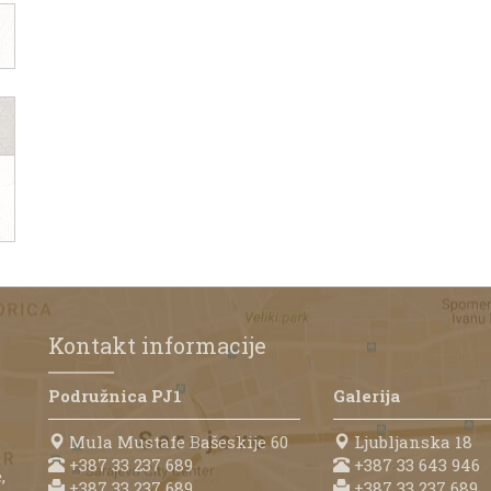
Kontakt informacije
Podružnica PJ1
Galerija
Mula Mustafe Bašeskije 60
Ljubljanska 18
+387 33 237 689
+387 33 643 946
,
+387 33 237 689
+387 33 237 689