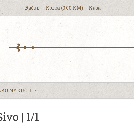
Račun
Korpa
(
0,00
KM
)
Kasa
KO NARUČITI?
ivo | 1/1