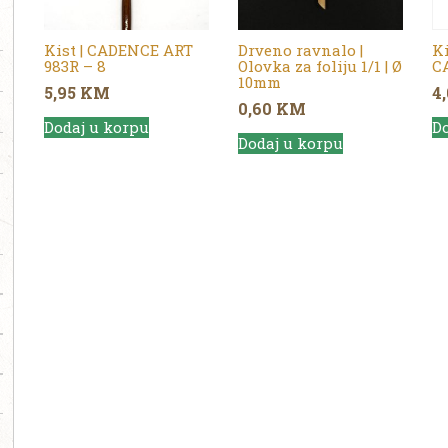
Kist | CADENCE ART
Drveno ravnalo |
K
983R – 8
Olovka za foliju 1/1 | Ø
CA
10mm
5,95
KM
4
0,60
KM
Dodaj u korpu
Do
Dodaj u korpu