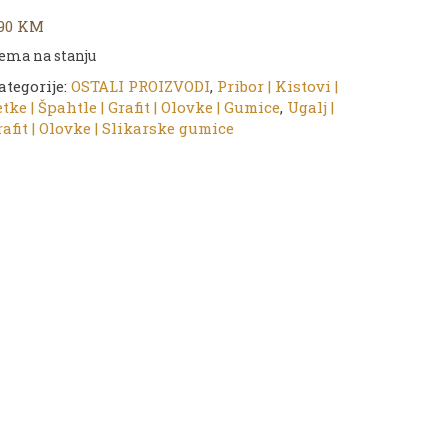
,90
KM
ema na stanju
ategorije:
OSTALI PROIZVODI
,
Pribor | Kistovi |
tke | Špahtle | Grafit | Olovke | Gumice
,
Ugalj |
rafit | Olovke | Slikarske gumice