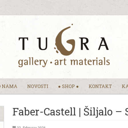
O NAMA
NOVOSTI
● SHOP ●
KONTAKT
KA
Faber-Castell | Šiljalo – S
22. Februara 2026.