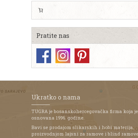
Pratite nas
Ukratko o nama
TUGRA je bosanskohercegovačka firma koja je
osnovana 1996. godine.
Bavi se prodajom slikarskih i hobi materija,
proizvodnjom lajsni za ramove i blind ramove