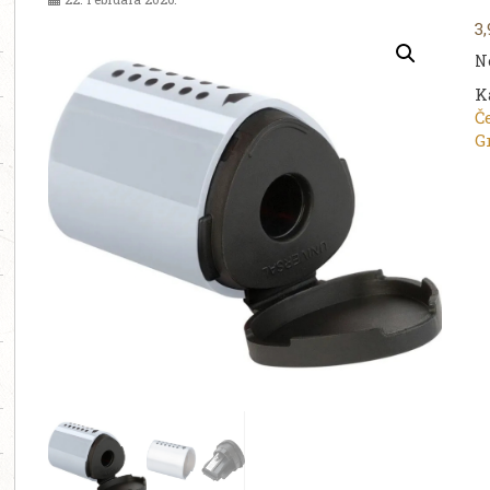
3
N
K
Če
G