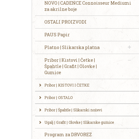
NOVO | CADENCE Connoisseur Mediumi
za akrilne boje
OSTALI PROIZVODI
PAUS Papir
Platno | Slikarska platna
Pribor | Kistovi | Četke |
Špahtle | Grafit | Olovke |
Gumice
Pribor | KISTOVI I ČETKE
Pribor | OSTALO
Pribor | Špahtle | Slikarski noževi
Ugalj | Grafit | Olovke | Slikarske gumice
Program za DRVOREZ