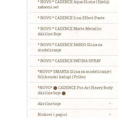
* NOVO * CADENCE Aqua Slime | Dječiji
zabavni set
* NOVO * CADENCE Iron Effect Paste
* NOVO * CADENCE Matte Metallic
Akrilne Boje
* NOVO * CADENCE PARDO Glina za
modeliranje
* NOVO * CADENCE PATINA SPRAY
*NOVO* SMARTA Glina za modeliranje |
Silikonski kalupi | Pribor
*NOVO* ⬤ CADENCE Pro Art Heavy Body
Akrilne boje ⬤
Akrilne boje
Blokovi i papiri