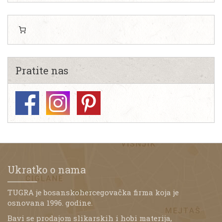
Pratite nas
Ukratko o nama
TUGRA je bosanskohercegovačka firma koja je
osnovana 1996. godine.
Bavi se prodajom slikarskih i hobi materija,