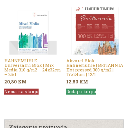
HAHNEMÜHLE
Akvarel Blok
Univerzalni Blok | Mix
Hahnemühle | BRITANNIA
Media 310 g/m2 – 24x32cm
Hot pressed 300 g/m2 |
– 25/1
17x24cm | 12/1
20,80
KM
12,80
KM
Nema na stanju
Dodaj u korpu
Kategorije proizvoda