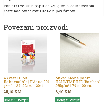
g/m²
Pastelni velur je papir od 260 g/m² s jedinstvenom
|
baršunastom teksturiranom površinom.
1/1
količina
Povezani proizvodi
Akvarel Blok
Mixed Media papir |
Hahnemühle | D’Aqua 220
HAHNEMÜHLE “Bamboo”
g/m² – 24x32cm – 30/1
265g/m² | 70 x 100 cm
25,10
KM
8,40
KM
Dodaj u korpu
Dodaj u korpu