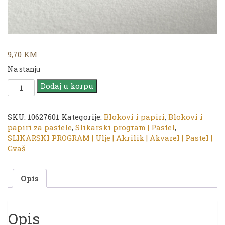
9,70
KM
Na stanju
Hahnemühle
Dodaj u korpu
Papir
za
pastele
SKU:
10627601
Kategorije:
Blokovi i papiri
,
Blokovi i
VELUR
papiri za pastele
,
Slikarski program | Pastel
,
|
SLIKARSKI PROGRAM | Ulje | Akrilik | Akvarel | Pastel |
Bijeli
Gvaš
|
50
Opis
x
70
cm
|
Opis
260