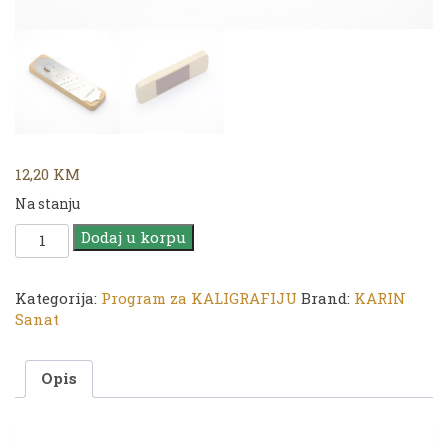
12,20
KM
Na stanju
KARIN
Dodaj u korpu
pribor
|
PRATIKPEN
Kategorija:
Program za KALIGRAFIJU
Brand:
KARIN
Podloga
Sanat
za
rezanje
Opis
kalema
količina