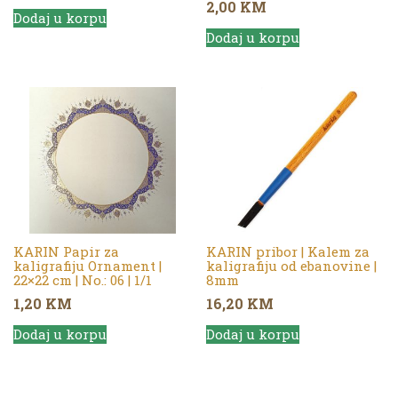
2,00
KM
Dodaj u korpu
Dodaj u korpu
KARIN Papir za
KARIN pribor | Kalem za
kaligrafiju Ornament |
kaligrafiju od ebanovine |
22×22 cm | No.: 06 | 1/1
8mm
1,20
KM
16,20
KM
Dodaj u korpu
Dodaj u korpu