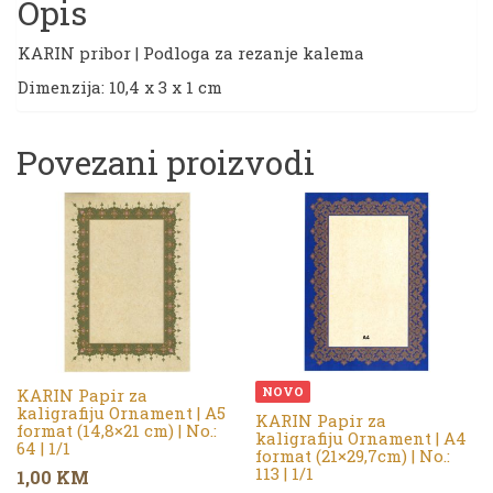
Opis
KARIN pribor | Podloga za rezanje kalema
Dimenzija: 10,4 x 3 x 1 cm
Povezani proizvodi
NOVO
KARIN Papir za
kaligrafiju Ornament | A5
KARIN Papir za
format (14,8×21 cm) | No.:
kaligrafiju Ornament | A4
64 | 1/1
format (21×29,7cm) | No.:
113 | 1/1
1,00
KM