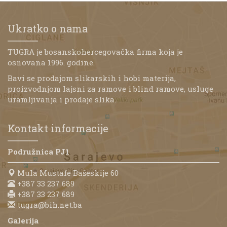
Ukratko o nama
TUGRA je bosanskohercegovačka firma koja je
osnovana 1996. godine.
Bavi se prodajom slikarskih i hobi materija,
proizvodnjom lajsni za ramove i blind ramove, usluge
uramljivanja i prodaje slika.
Kontakt informacije
Podružnica PJ1
Mula Mustafe Bašeskije 60
+387 33 237 689
+387 33 237 689
tugra@bih.net.ba
Galerija