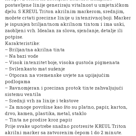
postavljene linije generiraju vitalnost u umjetničkom
djelu. S KREUL Triton akrilnim markerom, srednjim,
možete crtati precizne linije u intenzivnoj boji. Marker
je ispunjen briljantnom akrilnom tintom i ima uski,
zaobljeni vrh. Idealan za slova, sjenčanje, detalje ili
potpise.
Karakteristike:
– Briljantna akrilna tinta
– Na bazi vode
– Visok intenzitet boje, visoka gustoća pigmenata
– Svilenkasto mat sušenje
– Otporan na vremenske uvjete na upijajućim
podlogama
– Ravnomjeran i precizan protok tinte zahvaljujući
sistemu ventila
– Srednji vrh za linije i tekstove
– Za mnoge površine kao što su platno, papir, karton,
drvo, kamen, plastika, metal, staklo
– Tinta ne prodire kroz papir
Prije svake upotrebe snažno protresite KREUL Triton
akrilni marker sa zatvorenim čepom 1 do 2 minute.