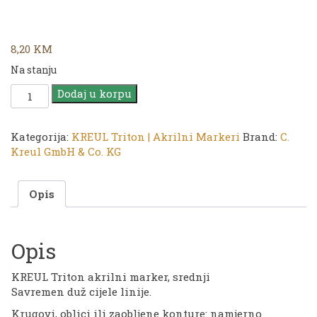
8,20
KM
Na stanju
KREUL
Dodaj u korpu
Triton
Akrilni
Marker
Kategorija:
KREUL Triton | Akrilni Markeri
Brand:
C.
|
Kreul GmbH & Co. KG
17706
Permanent
Opis
Green
|
M
količina
Opis
KREUL Triton akrilni marker, srednji
Savremen duž cijele linije.
Krugovi, oblici ili zaobljene konture: namjerno