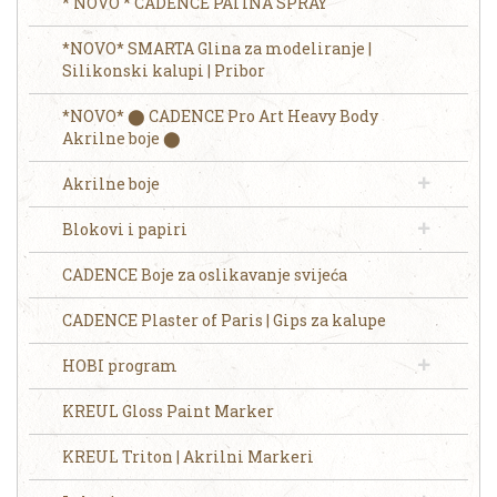
* NOVO * CADENCE PATINA SPRAY
*NOVO* SMARTA Glina za modeliranje |
Silikonski kalupi | Pribor
*NOVO* ⬤ CADENCE Pro Art Heavy Body
Akrilne boje ⬤
Akrilne boje
Blokovi i papiri
CADENCE Boje za oslikavanje svijeća
CADENCE Plaster of Paris | Gips za kalupe
HOBI program
KREUL Gloss Paint Marker
KREUL Triton | Akrilni Markeri