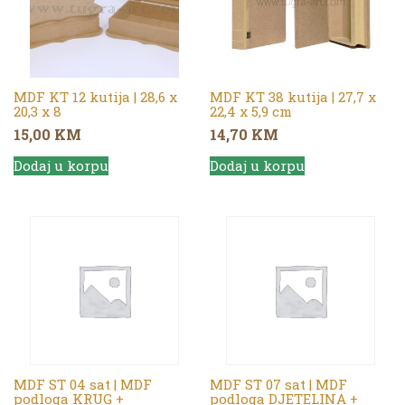
MDF KT 12 kutija | 28,6 x
MDF KT 38 kutija | 27,7 x
20,3 x 8
22,4 x 5,9 cm
15,00
KM
14,70
KM
Dodaj u korpu
Dodaj u korpu
MDF ST 04 sat | MDF
MDF ST 07 sat | MDF
podloga KRUG +
podloga DJETELINA +