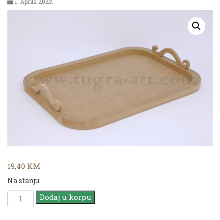
1. Aprila 2023.
19,40
KM
Na stanju
MDF
Dodaj u korpu
TP
33