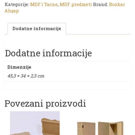
tacna
Kategorije:
MDF | Tacne
,
MDF predmeti
Brand:
Bozkar
|
Ahşap
45,3
x
Dodatne informacije
34
x
2,3
cm
Dodatne informacije
količina
Dimenzije
45,3 × 34 × 2,3 cm
Povezani proizvodi