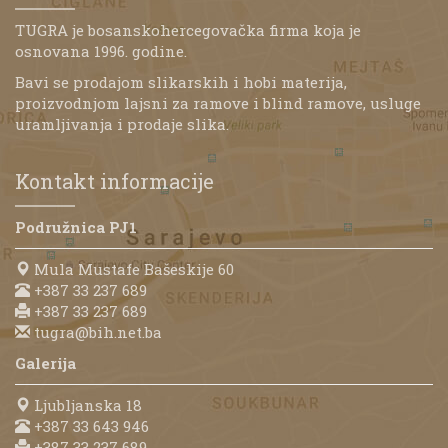
TUGRA je bosanskohercegovačka firma koja je
osnovana 1996. godine.
Bavi se prodajom slikarskih i hobi materija,
proizvodnjom lajsni za ramove i blind ramove, usluge
uramljivanja i prodaje slika.
Kontakt informacije
Podružnica PJ1
Mula Mustafe Bašeskije 60
+387 33 237 689
+387 33 237 689
tugra@bih.net.ba
Galerija
Ljubljanska 18
+387 33 643 946
+387 33 237 689