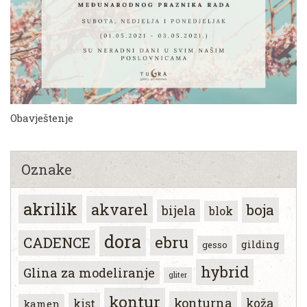
Obavještenje
Oznake
akrilik
akvarel
boja
bijela
blok
dora
ebru
CADENCE
gilding
gesso
hybrid
Glina za modeliranje
gliter
kontur
konturna
koža
kist
kamen