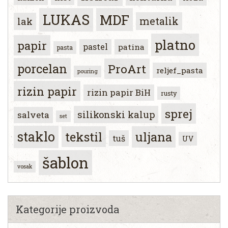
LUKAS
MDF
metalik
lak
platno
papir
pastel
patina
pasta
porcelan
ProArt
reljef_pasta
pouring
rizin papir
rizin papir BiH
rusty
sprej
silikonski kalup
salveta
set
staklo
tekstil
uljana
tuš
UV
šablon
vosak
Kategorije proizvoda