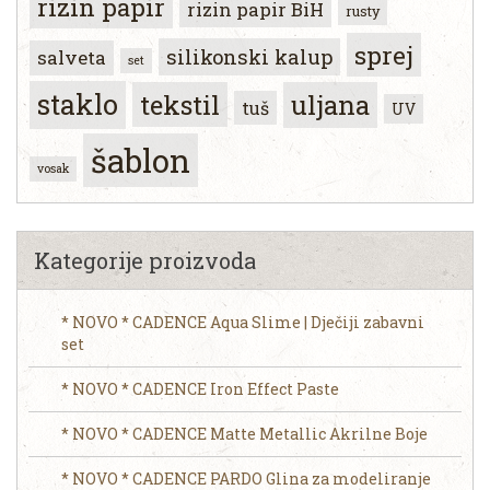
rizin papir
rizin papir BiH
rusty
sprej
silikonski kalup
salveta
set
staklo
tekstil
uljana
tuš
UV
šablon
vosak
Kategorije proizvoda
* NOVO * CADENCE Aqua Slime | Dječiji zabavni
set
* NOVO * CADENCE Iron Effect Paste
* NOVO * CADENCE Matte Metallic Akrilne Boje
* NOVO * CADENCE PARDO Glina za modeliranje