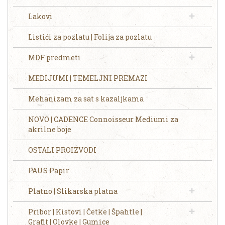
Lakovi
Listići za pozlatu | Folija za pozlatu
MDF predmeti
MEDIJUMI | TEMELJNI PREMAZI
Mehanizam za sat s kazaljkama
NOVO | CADENCE Connoisseur Mediumi za
akrilne boje
OSTALI PROIZVODI
PAUS Papir
Platno | Slikarska platna
Pribor | Kistovi | Četke | Špahtle |
Grafit | Olovke | Gumice