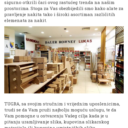
sigurno otkrili čari ovog rastućeg trenda na našim
prostorima. Stoga za Vas obezbijedili smo kako alate za
pravljenje nakita tako i široki asortiman različitih
elemenata za nakit.
TUGRA, sa svojim stručnim i vrijednim uposlenicima,
trudi se da Vam pruži najbolju moguću uslugu, te da
Vam pomogne u ostvarenju Vašeg cilja kada je u
pitanju uramljivanje slika, kupovina slikarskog
materijala ili kupovina umjetničkih slika.