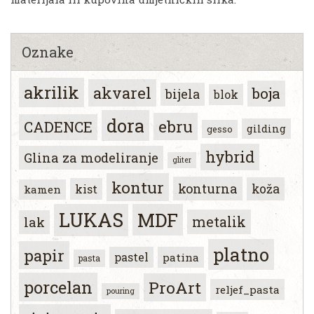
Oznake
akrilik
akvarel
boja
bijela
blok
dora
ebru
CADENCE
gilding
gesso
hybrid
Glina za modeliranje
gliter
kontur
konturna
koža
kist
kamen
LUKAS
MDF
metalik
lak
platno
papir
pastel
patina
pasta
porcelan
ProArt
reljef_pasta
pouring