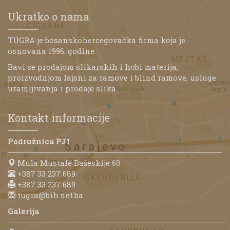
Ukratko o nama
TUGRA je bosanskohercegovačka firma koja je
osnovana 1996. godine.
Bavi se prodajom slikarskih i hobi materija,
proizvodnjom lajsni za ramove i blind ramove, usluge
uramljivanja i prodaje slika.
Kontakt informacije
Podružnica PJ1
Mula Mustafe Bašeskije 60
+387 33 237 689
+387 33 237 689
tugra@bih.net.ba
Galerija