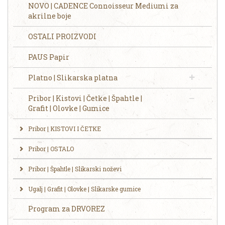
NOVO | CADENCE Connoisseur Mediumi za
akrilne boje
OSTALI PROIZVODI
PAUS Papir
Platno | Slikarska platna
Pribor | Kistovi | Četke | Špahtle |
Grafit | Olovke | Gumice
Pribor | KISTOVI I ČETKE
Pribor | OSTALO
Pribor | Špahtle | Slikarski noževi
Ugalj | Grafit | Olovke | Slikarske gumice
Program za DRVOREZ