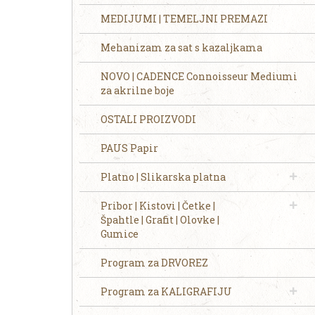
MEDIJUMI | TEMELJNI PREMAZI
Mehanizam za sat s kazaljkama
NOVO | CADENCE Connoisseur Mediumi
za akrilne boje
OSTALI PROIZVODI
PAUS Papir
Platno | Slikarska platna
Pribor | Kistovi | Četke |
Špahtle | Grafit | Olovke |
Gumice
Program za DRVOREZ
Program za KALIGRAFIJU