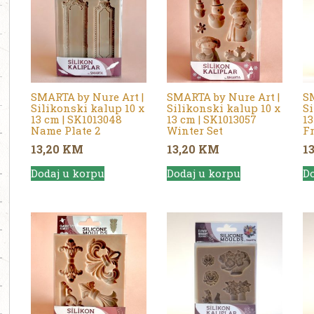
SMARTA by Nure Art |
SMARTA by Nure Art |
SM
Silikonski kalup 10 x
Silikonski kalup 10 x
Si
13 cm | SK1013048
13 cm | SK1013057
13
Name Plate 2
Winter Set
Fr
13,20
KM
13,20
KM
1
Dodaj u korpu
Dodaj u korpu
Do