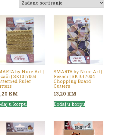
ARTA by Nure Art |
SMARTA by Nure Art |
zači | SK1017003
Rezači | SK1017004
tterned Ruler
Chopping Board
tters
Cutters
3,20
KM
13,20
KM
daj u korpu
Dodaj u korpu