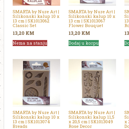
SMARTA by Nure Art |
SMARTA by Nure Art |
SM
Silikonski kalup 10 x
Silikonski kalup 10 x
Si
13 cm | SK1013062
13 cm | SK1013067
13
Classic Set
Flower Bouquet
R
13,20
KM
13,20
KM
1
Nema na stanju
Dodaj u korpu
Do
SMARTA by Nure Art |
SMARTA by Nure Art |
SM
Silikonski kalup 10 x
Silikonski kalup 11,5
Si
13 cm | SK1013074
x 20,5 cm | SK1013049
x 
Breads
Rose Decor
D