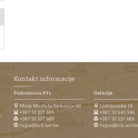
Kontakt informacije
Podružnica PJ1
Galerija
Mula Mustafe Bašeskije 60
Ljubljanska 18
+387 33 237 689
+387 33 643 946
,
+387 33 237 689
+387 33 237 689
tugra@bih.net.ba
tugra@bih.net.b