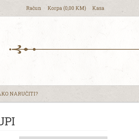
Račun
Korpa
(
0,00
KM
)
Kasa
KO NARUČITI?
UPI