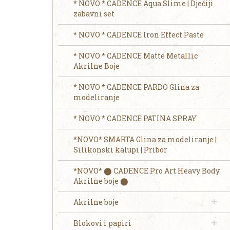
* NOVO * CADENCE Aqua Slime | Dječiji
zabavni set
* NOVO * CADENCE Iron Effect Paste
* NOVO * CADENCE Matte Metallic
Akrilne Boje
* NOVO * CADENCE PARDO Glina za
modeliranje
* NOVO * CADENCE PATINA SPRAY
*NOVO* SMARTA Glina za modeliranje |
Silikonski kalupi | Pribor
*NOVO* ⬤ CADENCE Pro Art Heavy Body
Akrilne boje ⬤
Akrilne boje
Blokovi i papiri