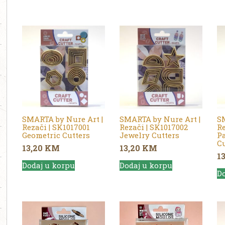
SMARTA by Nure Art |
SMARTA by Nure Art |
SM
Rezači | SK1017001
Rezači | SK1017002
Re
Geometric Cutters
Jewelry Cutters
Pa
Cu
13,20
KM
13,20
KM
1
Dodaj u korpu
Dodaj u korpu
Do