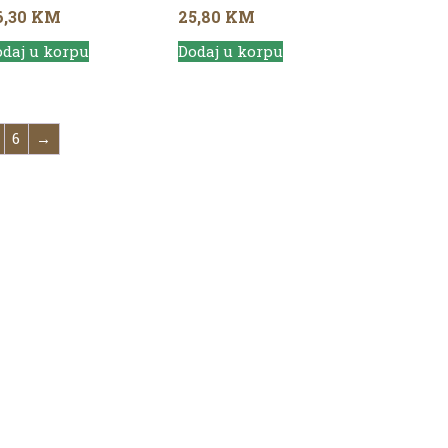
6,30
KM
25,80
KM
daj u korpu
Dodaj u korpu
6
→