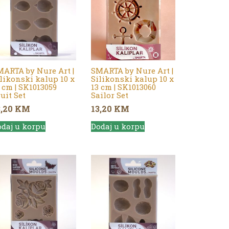
ARTA by Nure Art |
SMARTA by Nure Art |
likonski kalup 10 x
Silikonski kalup 10 x
 cm | SK1013059
13 cm | SK1013060
uit Set
Sailor Set
3,20
KM
13,20
KM
daj u korpu
Dodaj u korpu