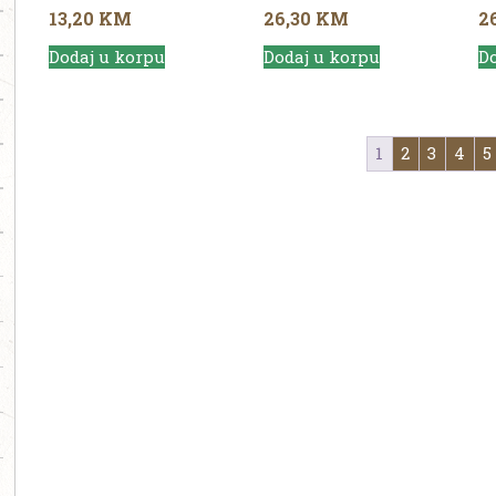
13,20
KM
26,30
KM
2
Dodaj u korpu
Dodaj u korpu
Do
1
2
3
4
5