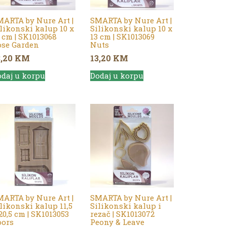
ARTA by Nure Art |
SMARTA by Nure Art |
likonski kalup 10 x
Silikonski kalup 10 x
 cm | SK1013068
13 cm | SK1013069
ose Garden
Nuts
3,20
KM
13,20
KM
daj u korpu
Dodaj u korpu
ARTA by Nure Art |
SMARTA by Nure Art |
likonski kalup 11,5
Silikonski kalup i
20,5 cm | SK1013053
rezač | SK1013072
oors
Peony & Leave