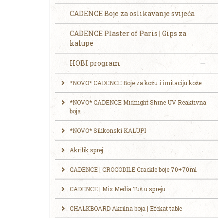
CADENCE Boje za oslikavanje svijeća
CADENCE Plaster of Paris | Gips za
kalupe
HOBI program
*NOVO* CADENCE Boje za kožu i imitaciju kože
*NOVO* CADENCE Midnight Shine UV Reaktivna
boja
*NOVO* Silikonski KALUPI
Akrilik sprej
CADENCE | CROCODILE Crackle boje 70+70ml
CADENCE | Mix Media Tuš u spreju
CHALKBOARD Akrilna boja | Efekat table