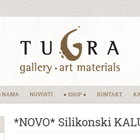
O NAMA
NOVOSTI
● SHOP ●
KONTAKT
KA
*NOVO* Silikonski KAL