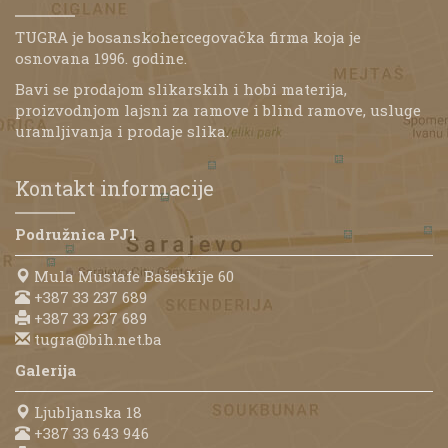
TUGRA je bosanskohercegovačka firma koja je
osnovana 1996. godine.
Bavi se prodajom slikarskih i hobi materija,
proizvodnjom lajsni za ramove i blind ramove, usluge
uramljivanja i prodaje slika.
Kontakt informacije
Podružnica PJ1
Mula Mustafe Bašeskije 60
+387 33 237 689
+387 33 237 689
tugra@bih.net.ba
Galerija
Ljubljanska 18
+387 33 643 946