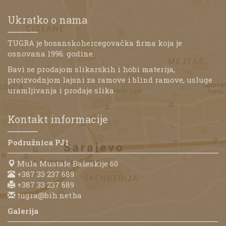
Ukratko o nama
TUGRA je bosanskohercegovačka firma koja je
osnovana 1996. godine.
Bavi se prodajom slikarskih i hobi materija,
proizvodnjom lajsni za ramove i blind ramove, usluge
uramljivanja i prodaje slika.
Kontakt informacije
Podružnica PJ1
Mula Mustafe Bašeskije 60
+387 33 237 689
+387 33 237 689
tugra@bih.net.ba
Galerija