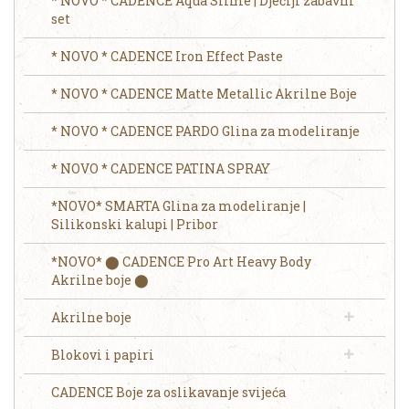
* NOVO * CADENCE Aqua Slime | Dječiji zabavni
set
* NOVO * CADENCE Iron Effect Paste
* NOVO * CADENCE Matte Metallic Akrilne Boje
* NOVO * CADENCE PARDO Glina za modeliranje
* NOVO * CADENCE PATINA SPRAY
*NOVO* SMARTA Glina za modeliranje |
Silikonski kalupi | Pribor
*NOVO* ⬤ CADENCE Pro Art Heavy Body
Akrilne boje ⬤
Akrilne boje
Blokovi i papiri
CADENCE Boje za oslikavanje svijeća