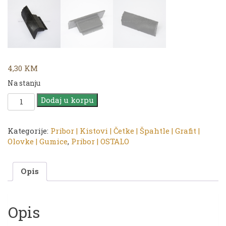
4,30
KM
Na stanju
CADENCE
Dodaj u korpu
|
Pribor
|
Kategorije:
Pribor | Kistovi | Četke | Špahtle | Grafit |
Guma
Olovke | Gumice
,
Pribor | OSTALO
za
godove
Opis
1/1
količina
Opis