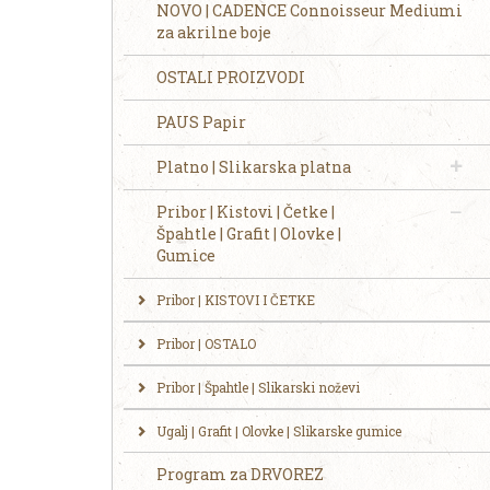
NOVO | CADENCE Connoisseur Mediumi
za akrilne boje
OSTALI PROIZVODI
PAUS Papir
Platno | Slikarska platna
Pribor | Kistovi | Četke |
Špahtle | Grafit | Olovke |
Gumice
Pribor | KISTOVI I ČETKE
Pribor | OSTALO
Pribor | Špahtle | Slikarski noževi
Ugalj | Grafit | Olovke | Slikarske gumice
Program za DRVOREZ