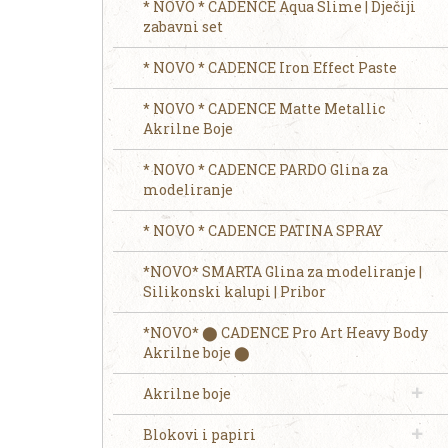
* NOVO * CADENCE Aqua Slime | Dječiji
zabavni set
* NOVO * CADENCE Iron Effect Paste
* NOVO * CADENCE Matte Metallic
Akrilne Boje
* NOVO * CADENCE PARDO Glina za
modeliranje
* NOVO * CADENCE PATINA SPRAY
*NOVO* SMARTA Glina za modeliranje |
Silikonski kalupi | Pribor
*NOVO* ⬤ CADENCE Pro Art Heavy Body
Akrilne boje ⬤
Akrilne boje
Blokovi i papiri