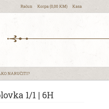
Račun
Korpa
(
0,00
KM
)
Kasa
KO NARUČITI?
lovka 1/1 | 6H