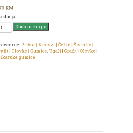
,70
KM
a stanju
ERO
Dodaj u korpu
ournal
rafitna
lovka
ategorije:
Pribor | Kistovi | Četke | Špahtle |
1
rafit | Olovke | Gumice
,
Ugalj | Grafit | Olovke |
likarske gumice
H
oličina