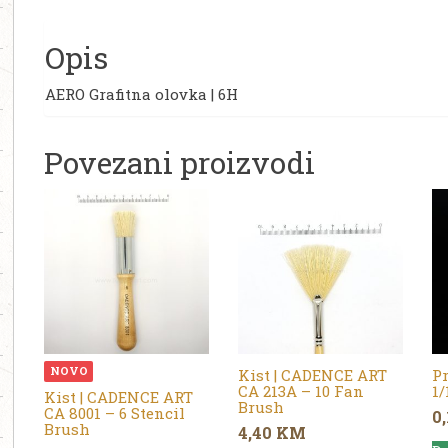
Opis
AERO Grafitna olovka | 6H
Povezani proizvodi
NOVO
Kist | CADENCE ART
Pr
CA 213A – 10 Fan
1/
Kist | CADENCE ART
Brush
CA 8001 – 6 Stencil
0
Brush
4,40
KM