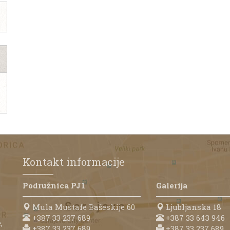
Kontakt informacije
Podružnica PJ1
Galerija
Mula Mustafe Bašeskije 60
Ljubljanska 18
+387 33 237 689
+387 33 643 946
,
+387 33 237 689
+387 33 237 689