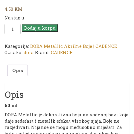
4,50
KM
Na stanju
CADENCE
Dodaj u korpu
Akrilik
DORA
|
Kategorija:
DORA Metallic Akrilne Boje | CADENCE
151
Oznaka:
dora
Brand:
CADENCE
Diamond
|
Opis
50ml
količina
Opis
50 ml
DORA Metallic je dekorativna boja na vodenoj bazi koja
daje sedefast i metalik efekat visokog sjaja. Boje ne
razjeđivati. Nijanse se mogu međusobno miješati. Za
bolji izgled preporučuje se nanošenje dva sloja boje.