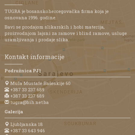
TUGRA je bosanskohercegovačka firma koja je
osnovana 1996. godine.
Bavi se prodajom slikarskih i hobi materija,
proizvodnjom lajsni za ramove i blind ramove, usluge
uramljivanja i prodaje slika.
Kontakt informacije
Podružnica PJ1
Mula Mustafe Bašeskije 60
+387 33 237 689
+387 33 237 689
tugra@bih.net.ba
Galerija
Ljubljanska 18
+387 33 643 946