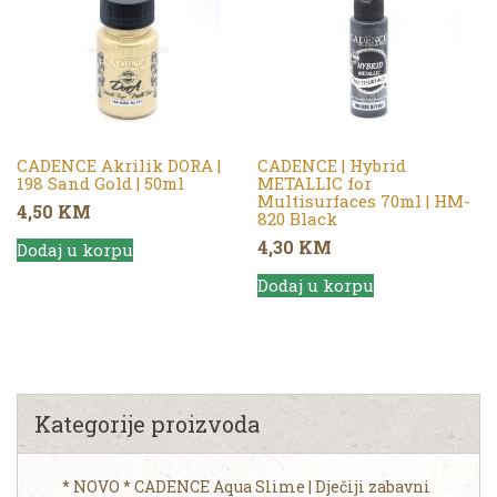
CADENCE Akrilik DORA |
CADENCE | Hybrid
198 Sand Gold | 50ml
METALLIC for
Multisurfaces 70ml | HM-
4,50
KM
820 Black
4,30
KM
Dodaj u korpu
Dodaj u korpu
Kategorije proizvoda
* NOVO * CADENCE Aqua Slime | Dječiji zabavni