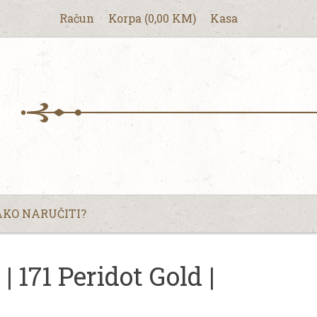
Račun
Korpa
(
0,00
KM
)
Kasa
KO NARUČITI?
171 Peridot Gold |