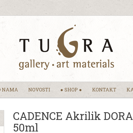
O NAMA
NOVOSTI
● SHOP ●
KONTAKT
KA
CADENCE Akrilik DORA | 
50ml