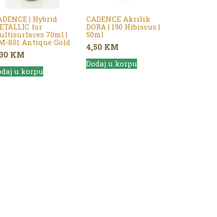
ADENCE | Hybrid
CADENCE Akrilik
ETALLIC for
DORA | 190 Hibiscus |
ltisurfaces 70ml |
50ml
M-801 Antique Gold
4,50
KM
,30
KM
Dodaj u korpu
daj u korpu