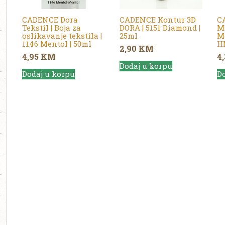
CADENCE Dora
CADENCE Kontur 3D
C
Tekstil | Boja za
DORA | 5151 Diamond |
M
oslikavanje tekstila |
25ml
Mu
1146 Mentol | 50ml
H
2,90
KM
4,95
KM
4
Dodaj u korpu
Dodaj u korpu
Do