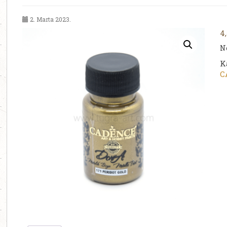
2. Marta 2023.
4
N
K
C