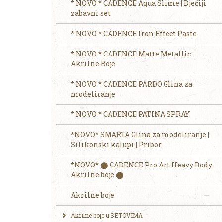
* NOVO * CADENCE Aqua Slime | Dječiji
zabavni set
* NOVO * CADENCE Iron Effect Paste
* NOVO * CADENCE Matte Metallic
Akrilne Boje
* NOVO * CADENCE PARDO Glina za
modeliranje
* NOVO * CADENCE PATINA SPRAY
*NOVO* SMARTA Glina za modeliranje |
Silikonski kalupi | Pribor
*NOVO* ⬤ CADENCE Pro Art Heavy Body
Akrilne boje ⬤
Akrilne boje
Akrilne boje u SETOVIMA