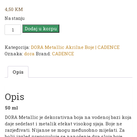
4,50
KM
Na stanju
CADENCE
Dodaj u korpu
Akrilik
DORA
|
Kategorija:
DORA Metallic Akrilne Boje | CADENCE
172
Oznaka:
dora
Brand:
CADENCE
Champagne
|
Opis
50ml
količina
Opis
50 ml
DORA Metallic je dekorativna boja na vodenoj bazi koja
daje sedefast i metalik efekat visokog sjaja. Boje ne
razjeđivati. Nijanse se mogu međusobno miješati. Za
bolji izgled preporučuje se nanošenje dva sloja boje.