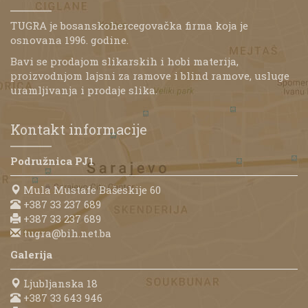
TUGRA je bosanskohercegovačka firma koja je
osnovana 1996. godine.
Bavi se prodajom slikarskih i hobi materija,
proizvodnjom lajsni za ramove i blind ramove, usluge
uramljivanja i prodaje slika.
Kontakt informacije
Podružnica PJ1
Mula Mustafe Bašeskije 60
+387 33 237 689
+387 33 237 689
tugra@bih.net.ba
Galerija
Ljubljanska 18
+387 33 643 946