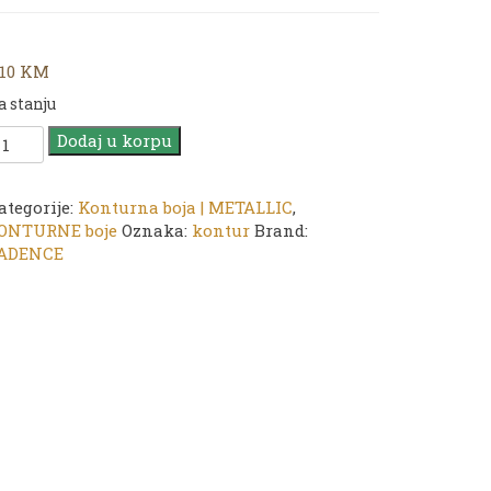
,10
KM
a stanju
ADENCE
Dodaj u korpu
ontur
ETALLIC
ategorije:
Konturna boja | METALLIC
,
20
ONTURNE boje
Oznaka:
kontur
Brand:
ark
ADENCE
ink
0ml
oličina