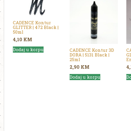
CADENCE Kontur
GLITTER | 472 Black |
50ml
4,10
KM
Dodaj u korpu
CADENCE Kontur 3D
C
DORA | 5131 Black |
GL
25ml
Em
2,90
KM
4
Dodaj u korpu
Do