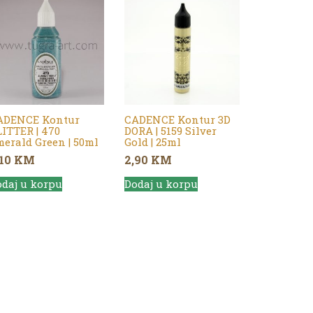
ADENCE Kontur
CADENCE Kontur 3D
ITTER | 470
DORA | 5159 Silver
erald Green | 50ml
Gold | 25ml
,10
KM
2,90
KM
daj u korpu
Dodaj u korpu