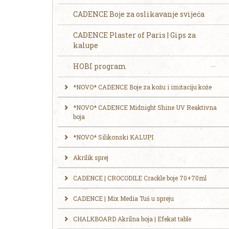
CADENCE Boje za oslikavanje svijeća
CADENCE Plaster of Paris | Gips za
kalupe
HOBI program
*NOVO* CADENCE Boje za kožu i imitaciju kože
*NOVO* CADENCE Midnight Shine UV Reaktivna
boja
*NOVO* Silikonski KALUPI
Akrilik sprej
CADENCE | CROCODILE Crackle boje 70+70ml
CADENCE | Mix Media Tuš u spreju
CHALKBOARD Akrilna boja | Efekat table