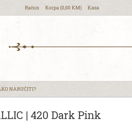
Račun
Korpa
(
0,00
KM
)
Kasa
KO NARUČITI?
IC | 420 Dark Pink