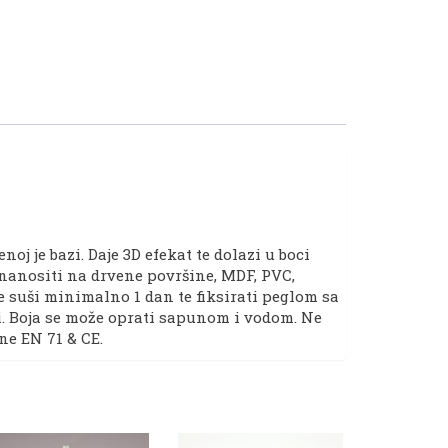
noj je bazi. Daje 3D efekat te dolazi u boci
 nanositi na drvene površine, MDF, PVC,
se suši minimalno 1 dan te fiksirati peglom sa
i. Boja se može oprati sapunom i vodom. Ne
ane EN 71 & CE.