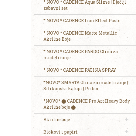
* NOVO * CADENCE Aqua Slime | Dječiji
zabavni set
* NOVO * CADENCE Iron Effect Paste
* NOVO * CADENCE Matte Metallic
Akrilne Boje
* NOVO * CADENCE PARDO Glina za
modeliranje
* NOVO * CADENCE PATINA SPRAY
*NOVO* SMARTA Glina za modeliranje |
Silikonski kalupi | Pribor
*NOVO* ⬤ CADENCE Pro Art Heavy Body
Akrilne boje ⬤
Akrilne boje
Blokovi i papiri