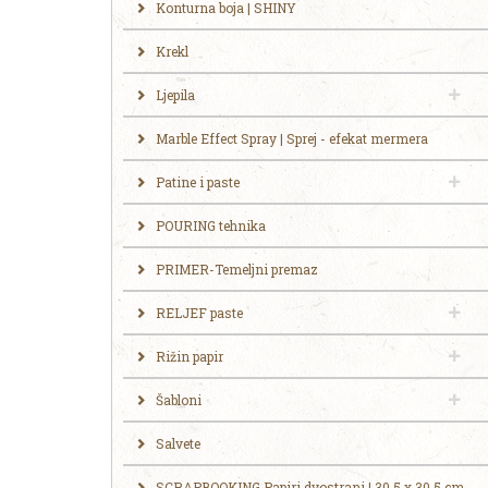
Konturna boja | SHINY
Krekl
Ljepila
Marble Effect Spray | Sprej - efekat mermera
Patine i paste
POURING tehnika
PRIMER-Temeljni premaz
RELJEF paste
Rižin papir
Šabloni
Salvete
SCRAPBOOKING Papiri dvostrani | 30.5 x 30.5 cm