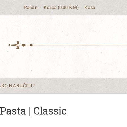
Račun
Korpa
(
0,00
KM
)
Kasa
KO NARUČITI?
asta | Classic