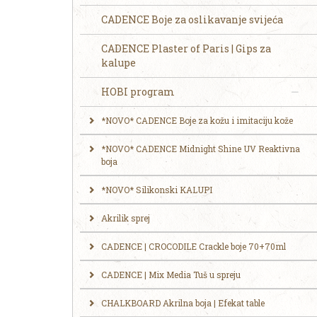
CADENCE Boje za oslikavanje svijeća
CADENCE Plaster of Paris | Gips za
kalupe
HOBI program
*NOVO* CADENCE Boje za kožu i imitaciju kože
*NOVO* CADENCE Midnight Shine UV Reaktivna
boja
*NOVO* Silikonski KALUPI
Akrilik sprej
CADENCE | CROCODILE Crackle boje 70+70ml
CADENCE | Mix Media Tuš u spreju
CHALKBOARD Akrilna boja | Efekat table