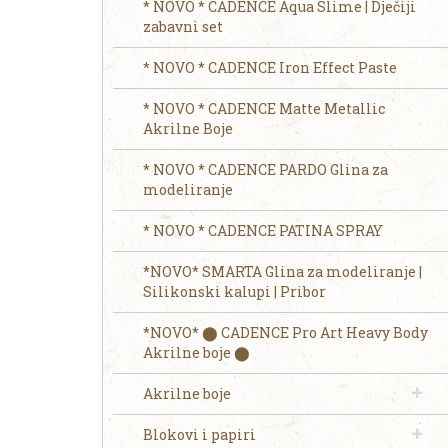
* NOVO * CADENCE Aqua Slime | Dječiji
zabavni set
* NOVO * CADENCE Iron Effect Paste
* NOVO * CADENCE Matte Metallic
Akrilne Boje
* NOVO * CADENCE PARDO Glina za
modeliranje
* NOVO * CADENCE PATINA SPRAY
*NOVO* SMARTA Glina za modeliranje |
Silikonski kalupi | Pribor
*NOVO* ⬤ CADENCE Pro Art Heavy Body
Akrilne boje ⬤
Akrilne boje
Blokovi i papiri