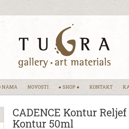
O NAMA
NOVOSTI
● SHOP ●
KONTAKT
KA
CADENCE Kontur Reljef P
Kontur 50ml