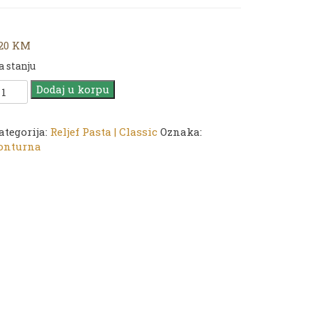
,20
KM
a stanju
ADENCE
Dodaj u korpu
ontur
eljef
asta
ategorija:
Reljef Pasta | Classic
Oznaka:
onturna
lassic
ontur
0ml
oličina