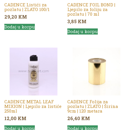
CADENCE Listići za
CADENCE FOIL BOND |
pozlatu | ZLATO 100/1
Ljepilo za foliju za
pozlatu | 70 ml
29,20
KM
3,85
KM
Dodaj u korpu
Dodaj u korpu
CADENCE METAL LEAF
CADENCE Folija za
MIXION | Ljepilo za listiće
pozlatu | ZLATO | Širina
250ml
9cm | 120 metara
12,00
KM
26,40
KM
Dodaj u korpu
Dodaj u korpu