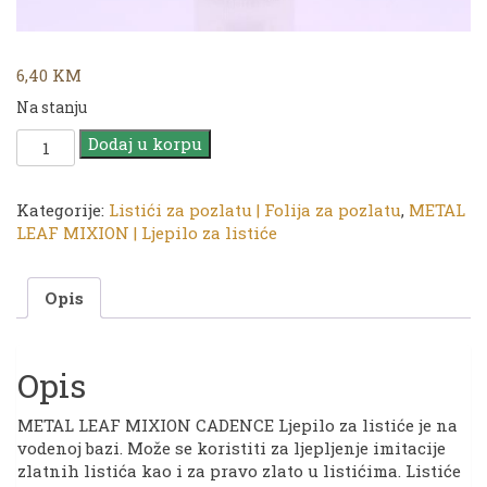
6,40
KM
Na stanju
CADENCE
Dodaj u korpu
METAL
LEAF
MIXION
Kategorije:
Listići za pozlatu | Folija za pozlatu
,
METAL
|
LEAF MIXION | Ljepilo za listiće
Ljepilo
za
Opis
listiće
120ml
količina
Opis
METAL LEAF MIXION CADENCE Ljepilo za listiće je na
vodenoj bazi. Može se koristiti za ljepljenje imitacije
zlatnih listića kao i za pravo zlato u listićima. Listiće