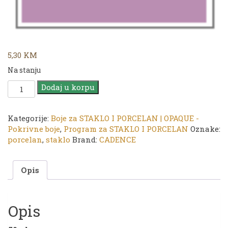
5,30
KM
Na stanju
CADENCE
Dodaj u korpu
OPAQUE
Gloss
Finish
Kategorije:
Boje za STAKLO I PORCELAN | OPAQUE -
|
Pokrivne boje
,
Program za STAKLO I PORCELAN
Oznake:
Boja
porcelan
,
staklo
Brand:
CADENCE
za
staklo
Opis
i
porcelan
|
030
Opis
Lilac
|