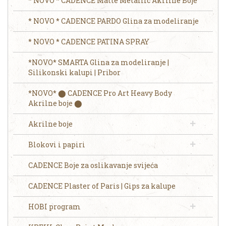
* NOVO * CADENCE Matte Metallic Akrilne Boje
* NOVO * CADENCE PARDO Glina za modeliranje
* NOVO * CADENCE PATINA SPRAY
*NOVO* SMARTA Glina za modeliranje |
Silikonski kalupi | Pribor
*NOVO* ⬤ CADENCE Pro Art Heavy Body
Akrilne boje ⬤
Akrilne boje
Blokovi i papiri
CADENCE Boje za oslikavanje svijeća
CADENCE Plaster of Paris | Gips za kalupe
HOBI program