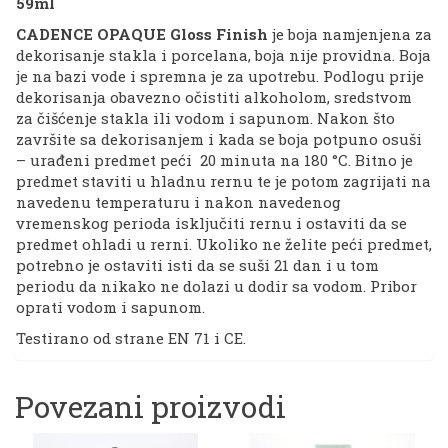
59ml
45ml
količina
CADENCE OPAQUE Gloss Finish
je boja namjenjena za
dekorisanje stakla i porcelana, boja nije providna. Boja
je na bazi vode i spremna je za upotrebu. Podlogu prije
dekorisanja obavezno očistiti alkoholom, sredstvom
za čišćenje stakla ili vodom i sapunom. Nakon što
završite sa dekorisanjem i kada se boja potpuno osuši
– urađeni predmet peći 20 minuta na 180 °C. Bitno je
predmet staviti u hladnu rernu te je potom zagrijati na
navedenu temperaturu i nakon navedenog
vremenskog perioda isključiti rernu i ostaviti da se
predmet ohladi u rerni. Ukoliko ne želite peći predmet,
potrebno je ostaviti isti da se suši 21 dan i u tom
periodu da nikako ne dolazi u dodir sa vodom. Pribor
oprati vodom i sapunom.
Testirano od strane EN 71 i CE.
Povezani proizvodi