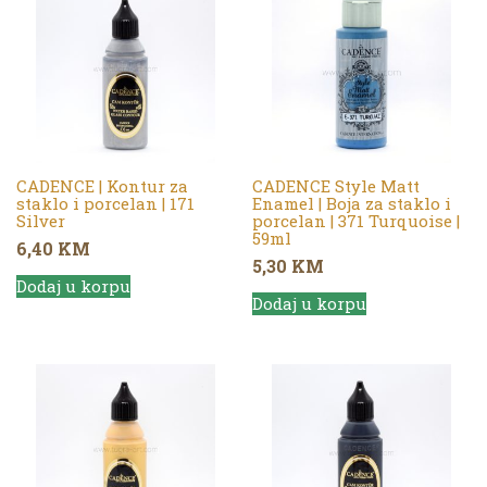
CADENCE | Kontur za
CADENCE Style Matt
staklo i porcelan | 171
Enamel | Boja za staklo i
Silver
porcelan | 371 Turquoise |
59ml
6,40
KM
5,30
KM
Dodaj u korpu
Dodaj u korpu