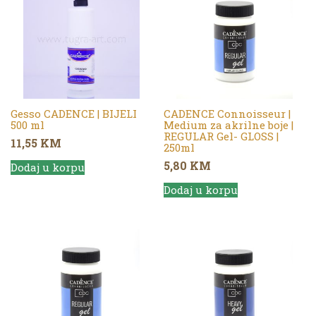
Gesso CADENCE | BIJELI
CADENCE Connoisseur |
500 ml
Medium za akrilne boje |
REGULAR Gel- GLOSS |
11,55
KM
250ml
5,80
KM
Dodaj u korpu
Dodaj u korpu