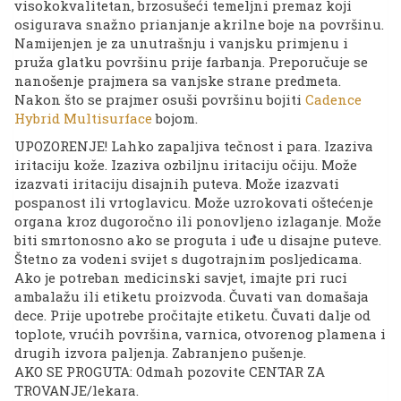
visokokvalitetan, brzosušeći temeljni premaz koji
osigurava snažno prianjanje akrilne boje na površinu.
Namijenjen je za unutrašnju i vanjsku primjenu i
pruža glatku površinu prije farbanja. Preporučuje se
nanošenje prajmera sa vanjske strane predmeta.
Nakon što se prajmer osuši površinu bojiti
Cadence
Hybrid Multisurface
bojom.
UPOZORENJE! Lahko zapaljiva tečnost i para. Izaziva
iritaciju kože. Izaziva ozbiljnu iritaciju očiju. Može
izazvati iritaciju disajnih puteva. Može izazvati
pospanost ili vrtoglavicu. Može uzrokovati oštećenje
organa kroz dugoročno ili ponovljeno izlaganje. Može
biti smrtonosno ako se proguta i uđe u disajne puteve.
Štetno za vodeni svijet s dugotrajnim posljedicama.
Ako je potreban medicinski savjet, imajte pri ruci
ambalažu ili etiketu proizvoda. Čuvati van domašaja
dece. Prije upotrebe pročitajte etiketu. Čuvati dalje od
toplote, vrućih površina, varnica, otvorenog plamena i
drugih izvora paljenja. Zabranjeno pušenje.
AKO SE PROGUTA: Odmah pozovite CENTAR ZA
TROVANJE/lekara.