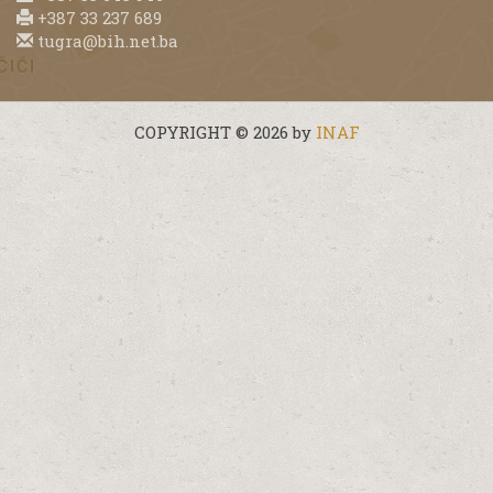
+387 33 237 689
tugra@bih.net.ba
COPYRIGHT © 2026 by
INAF