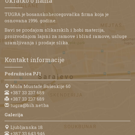
Ukratko o nama
TUGRA je bosanskohercegovačka firma koja je
osnovana 1996. godine.
Bavi se prodajom slikarskih i hobi materija,
proizvodnjom lajsni za ramove i blind ramove, usluge
uramljivanja i prodaje slika.
Kontakt informacije
Podružnica PJ1
Mula Mustafe Bašeskije 60
+387 33 237 689
+387 33 237 689
tugra@bih.net.ba
Galerija
Ljubljanska 18
+387 33 643 946