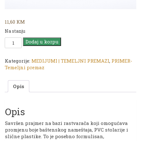
11,60
KM
Na stanju
CADENCE
Dodaj u korpu
Plastic
Primer
|
Kategorije:
MEDIJUMI | TEMELJNI PREMAZI
,
PRIMER-
Temeljni
Temeljni premaz
premaz
za
Opis
plastiku
|
250
ml
Opis
količina
Savršen prajmer na bazi rastvarača koji omogućava
promjenu boje baštenskog nameštaja, PVC stolarije i
slične plastike. To je posebno formulisan,