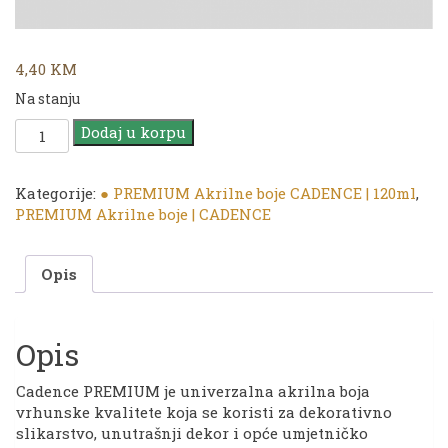
4,40
KM
Na stanju
CADENCE
Dodaj u korpu
|
PREMIUM
Akrilna
Kategorije:
● PREMIUM Akrilne boje CADENCE | 120ml
,
boja
PREMIUM Akrilne boje | CADENCE
|
0755
Opis
Lemon
Yellow
|
120ml
Opis
količina
Cadence PREMIUM je univerzalna akrilna boja
vrhunske kvalitete koja se koristi za dekorativno
slikarstvo, unutrašnji dekor i opće umjetničko