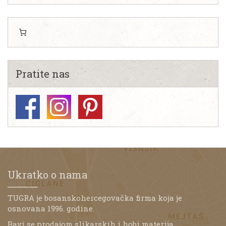
Pratite nas
Ukratko o nama
TUGRA je bosanskohercegovačka firma koja je
osnovana 1996. godine.
Bavi se prodajom slikarskih i hobi materija,