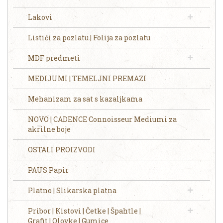
Lakovi
Listići za pozlatu | Folija za pozlatu
MDF predmeti
MEDIJUMI | TEMELJNI PREMAZI
Mehanizam za sat s kazaljkama
NOVO | CADENCE Connoisseur Mediumi za
akrilne boje
OSTALI PROIZVODI
PAUS Papir
Platno | Slikarska platna
Pribor | Kistovi | Četke | Špahtle |
Grafit | Olovke | Gumice