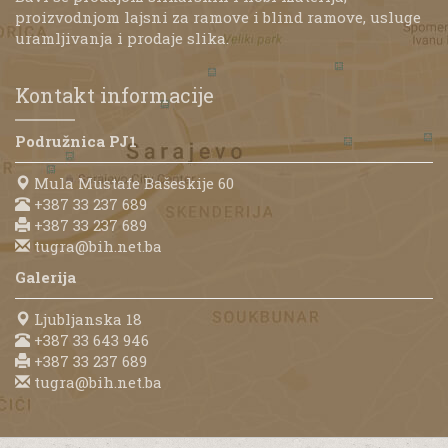
proizvodnjom lajsni za ramove i blind ramove, usluge
uramljivanja i prodaje slika.
Kontakt informacije
Podružnica PJ1
Mula Mustafe Bašeskije 60
+387 33 237 689
+387 33 237 689
tugra@bih.net.ba
Galerija
Ljubljanska 18
+387 33 643 946
+387 33 237 689
tugra@bih.net.ba