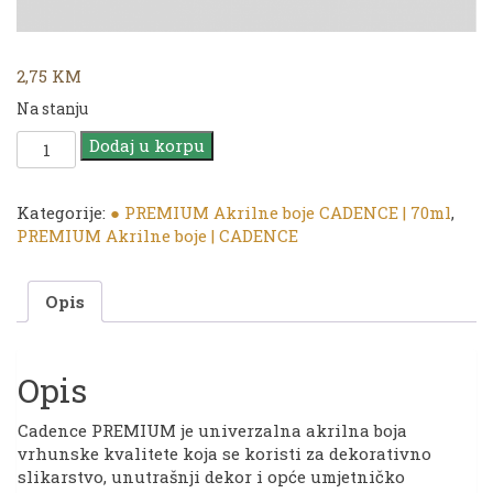
2,75
KM
Na stanju
CADENCE
Dodaj u korpu
|
PREMIUM
Akrilna
Kategorije:
● PREMIUM Akrilne boje CADENCE | 70ml
,
boja
PREMIUM Akrilne boje | CADENCE
|
1154
Opis
Cashmere
|
70ml
količina
Opis
Cadence PREMIUM je univerzalna akrilna boja
vrhunske kvalitete koja se koristi za dekorativno
slikarstvo, unutrašnji dekor i opće umjetničko