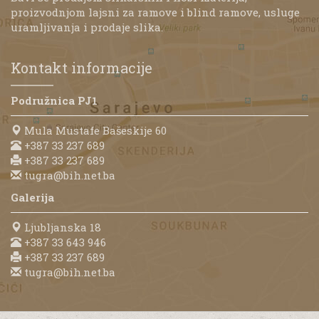
proizvodnjom lajsni za ramove i blind ramove, usluge
uramljivanja i prodaje slika.
Kontakt informacije
Podružnica PJ1
Mula Mustafe Bašeskije 60
+387 33 237 689
+387 33 237 689
tugra@bih.net.ba
Galerija
Ljubljanska 18
+387 33 643 946
+387 33 237 689
tugra@bih.net.ba