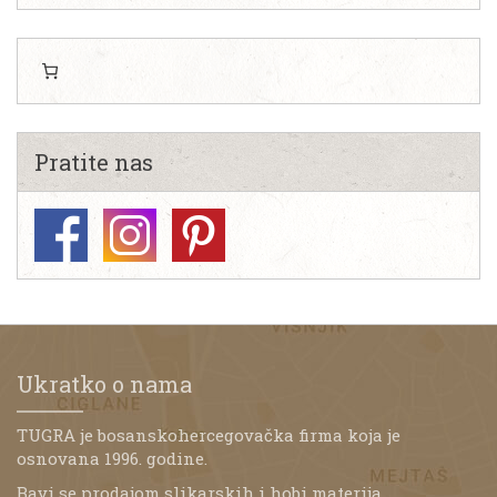
Pratite nas
Ukratko o nama
TUGRA je bosanskohercegovačka firma koja je
osnovana 1996. godine.
Bavi se prodajom slikarskih i hobi materija,