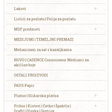
Lakovi
Listići za pozlatu | Folija za pozlatu
MDF predmeti
MEDIJUMI | TEMELJNI PREMAZI
Mehanizam za sat s kazaljkama
NOVO | CADENCE Connoisseur Mediumi za
akrilne boje
OSTALI PROIZVODI
PAUS Papir
Platno | Slikarska platna
Pribor | Kistovi | Četke | Špahtle |
Grafit | Olovke | Gumice