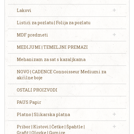
Lakovi
Listići za pozlatu | Folija za pozlatu
MDF predmeti
MEDIJUMI | TEMELJNI PREMAZI
Mehanizam za sat s kazaljkama
NOVO | CADENCE Connoisseur Mediumi za
akrilne boje
OSTALI PROIZVODI
PAUS Papir
Platno | Slikarska platna
Pribor | Kistovi | Četke | Špahtle |
Grafit | Olovke | Gumice