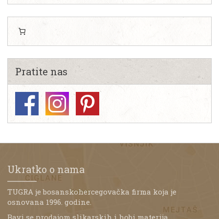
Pratite nas
Ukratko o nama
TUGRA je bosanskohercegovačka firma koja je
osnovana 1996. godine.
Bavi se prodajom slikarskih i hobi materija,