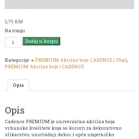
2,75
KM
Na stanju
CADENCE
Dodaj u korpu
|
PREMIUM
Akrilna
Kategorije:
● PREMIUM Akrilne boje CADENCE | 70ml
,
boja
PREMIUM Akrilne boje | CADENCE
|
1295
Opis
Pistachio
Green
|
70ml
Opis
količina
Cadence PREMIUM je univerzalna akrilna boja
vrhunske kvalitete koja se koristi za dekorativno
slikarstvo, unutrašnji dekor i opće umjetničko