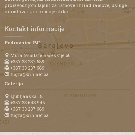
proizvodnjom lajsni za ramove i blind ramove, usluge
uramljivanja i prodaje slika.
Kontakt informacije
Podružnica PJ1
Mula Mustafe Bašeskije 60
+387 33 237 689
+387 33 237 689
tugra@bih.net.ba
Galerija
Ljubljanska 18
+387 33 643 946
+387 33 237 689
tugra@bih.net.ba