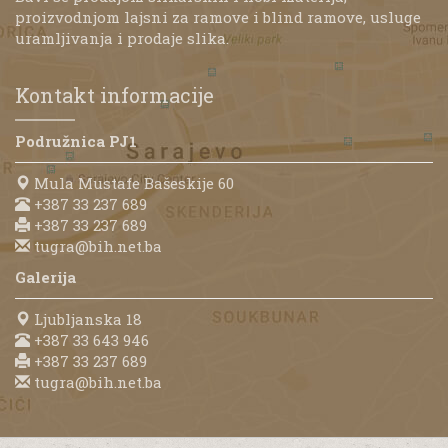
proizvodnjom lajsni za ramove i blind ramove, usluge
uramljivanja i prodaje slika.
Kontakt informacije
Podružnica PJ1
Mula Mustafe Bašeskije 60
+387 33 237 689
+387 33 237 689
tugra@bih.net.ba
Galerija
Ljubljanska 18
+387 33 643 946
+387 33 237 689
tugra@bih.net.ba