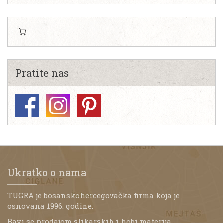
Pratite nas
Ukratko o nama
TUGRA je bosanskohercegovačka firma koja je
osnovana 1996. godine.
Bavi se prodajom slikarskih i hobi materija,