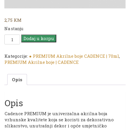
2,75
KM
Na stanju
CADENCE
Dodaj u korpu
|
PREMIUM
Akrilna
Kategorije:
● PREMIUM Akrilne boje CADENCE | 70ml
,
boja
PREMIUM Akrilne boje | CADENCE
|
2030
Opis
Lilac
|
70ml
količina
Opis
Cadence PREMIUM je univerzalna akrilna boja
vrhunske kvalitete koja se koristi za dekorativno
slikarstvo, unutrašnji dekor i opće umjetničko