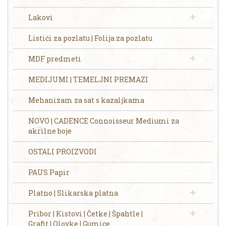
Lakovi
Listići za pozlatu | Folija za pozlatu
MDF predmeti
MEDIJUMI | TEMELJNI PREMAZI
Mehanizam za sat s kazaljkama
NOVO | CADENCE Connoisseur Mediumi za
akrilne boje
OSTALI PROIZVODI
PAUS Papir
Platno | Slikarska platna
Pribor | Kistovi | Četke | Špahtle |
Grafit | Olovke | Gumice