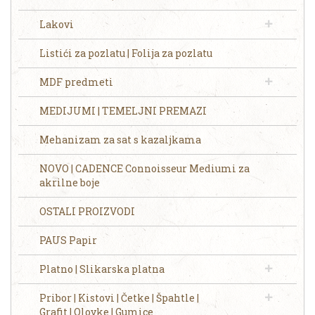
Lakovi
Listići za pozlatu | Folija za pozlatu
MDF predmeti
MEDIJUMI | TEMELJNI PREMAZI
Mehanizam za sat s kazaljkama
NOVO | CADENCE Connoisseur Mediumi za
akrilne boje
OSTALI PROIZVODI
PAUS Papir
Platno | Slikarska platna
Pribor | Kistovi | Četke | Špahtle |
Grafit | Olovke | Gumice