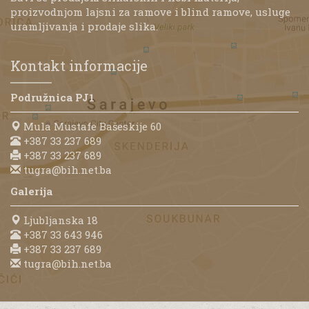
proizvodnjom lajsni za ramove i blind ramove, usluge
uramljivanja i prodaje slika.
Kontakt informacije
Podružnica PJ1
Mula Mustafe Bašeskije 60
+387 33 237 689
+387 33 237 689
tugra@bih.net.ba
Galerija
Ljubljanska 18
+387 33 643 946
+387 33 237 689
tugra@bih.net.ba