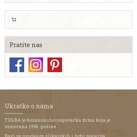
Pratite nas
Ukratko o nama
TUGRA je bosanskohercegovačka firma koja je
osnovana 1996. godine.
Bavi se prodajom slikarskih i hobi materija,