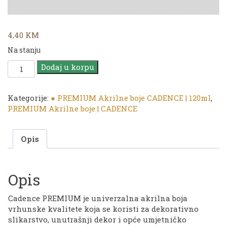
4,40
KM
Na stanju
CADENCE
Dodaj u korpu
|
PREMIUM
Akrilna
Kategorije:
● PREMIUM Akrilne boje CADENCE | 120ml
,
boja
PREMIUM Akrilne boje | CADENCE
|
4670
Opis
Sage
|
120ml
količina
Opis
Cadence PREMIUM je univerzalna akrilna boja
vrhunske kvalitete koja se koristi za dekorativno
slikarstvo, unutrašnji dekor i opće umjetničko