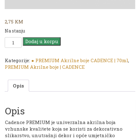
2,75
KM
Na stanju
CADENCE
Dodaj u korpu
|
PREMIUM
Akrilna
Kategorije:
● PREMIUM Akrilne boje CADENCE | 70ml
,
boja
PREMIUM Akrilne boje | CADENCE
|
9052
Opis
Dark
Green
|
70ml
Opis
količina
Cadence PREMIUM je univerzalna akrilna boja
vrhunske kvalitete koja se koristi za dekorativno
slikarstvo, unutrašnji dekor i opće umjetničko