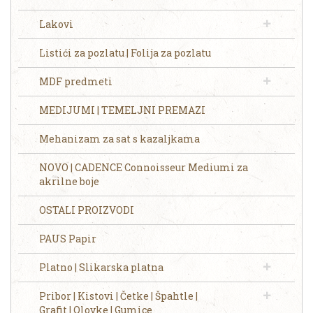
Lakovi
Listići za pozlatu | Folija za pozlatu
MDF predmeti
MEDIJUMI | TEMELJNI PREMAZI
Mehanizam za sat s kazaljkama
NOVO | CADENCE Connoisseur Mediumi za
akrilne boje
OSTALI PROIZVODI
PAUS Papir
Platno | Slikarska platna
Pribor | Kistovi | Četke | Špahtle |
Grafit | Olovke | Gumice