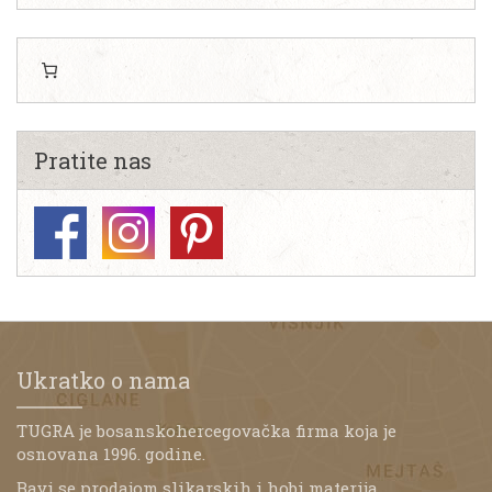
Pratite nas
Ukratko o nama
TUGRA je bosanskohercegovačka firma koja je
osnovana 1996. godine.
Bavi se prodajom slikarskih i hobi materija,