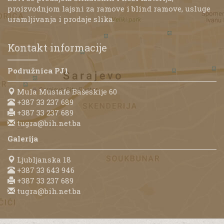
proizvodnjom lajsni za ramove i blind ramove, usluge
uramljivanja i prodaje slika.
Kontakt informacije
Podružnica PJ1
Mula Mustafe Bašeskije 60
+387 33 237 689
+387 33 237 689
tugra@bih.net.ba
Galerija
Ljubljanska 18
+387 33 643 946
+387 33 237 689
tugra@bih.net.ba