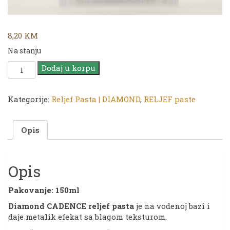
8,20
KM
Na stanju
CADENCE
Dodaj u korpu
Reljef
Pasta
DIAMOND
Kategorije:
Reljef Pasta | DIAMOND
,
RELJEF paste
|
1841
Opis
Silver
|
150ml
količina
Opis
Pakovanje: 150ml
Diamond CADENCE
reljef pasta
je na vodenoj bazi i
daje metalik efekat sa blagom teksturom.