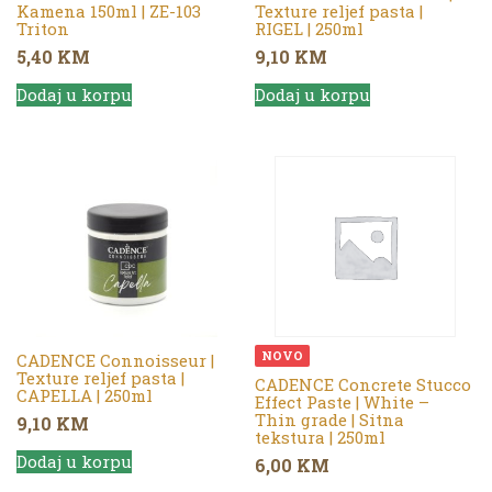
Kamena 150ml | ZE-103
Texture reljef pasta |
Triton
RIGEL | 250ml
5,40
KM
9,10
KM
Dodaj u korpu
Dodaj u korpu
NOVO
CADENCE Connoisseur |
Texture reljef pasta |
CADENCE Concrete Stucco
CAPELLA | 250ml
Effect Paste | White –
Thin grade | Sitna
9,10
KM
tekstura | 250ml
Dodaj u korpu
6,00
KM