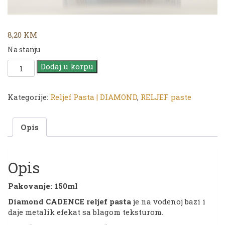
8,20
KM
Na stanju
CADENCE
Dodaj u korpu
Reljef
Pasta
DIAMOND
Kategorije:
Reljef Pasta | DIAMOND
,
RELJEF paste
|
1844
Opis
Turquoise
|
150ml
količina
Opis
Pakovanje: 150ml
Diamond CADENCE
reljef pasta
je na vodenoj bazi i
daje metalik efekat sa blagom teksturom.