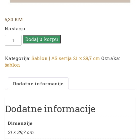
5,30
KM
Na stanju
CADENCE
Dodaj u korpu
Šablon
AS
serija
Kategorija:
Šablon | AS serija 21 x 29,7 cm
Oznaka:
|
šablon
21
x
Dodatne informacije
29,7
cm
|
AS
Dodatne informacije
467
količina
Dimenzije
21 × 29,7 cm