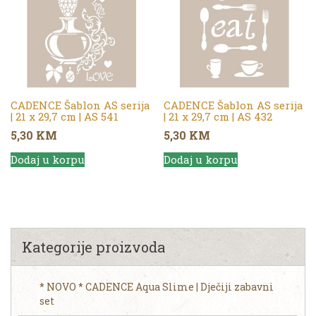
CADENCE Šablon AS serija
CADENCE Šablon AS serija
| 21 x 29,7 cm | AS 541
| 21 x 29,7 cm | AS 432
5,30
KM
5,30
KM
Dodaj u korpu
Dodaj u korpu
Kategorije proizvoda
* NOVO * CADENCE Aqua Slime | Dječiji zabavni
set