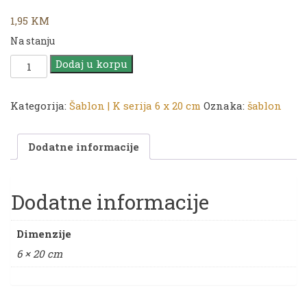
1,95
KM
Na stanju
CADENCE
Dodaj u korpu
Šablon
K
serija
Kategorija:
Šablon | K serija 6 x 20 cm
Oznaka:
šablon
|
6
Dodatne informacije
x
20
cm
|
Dodatne informacije
K
080
Dimenzije
količina
6 × 20 cm