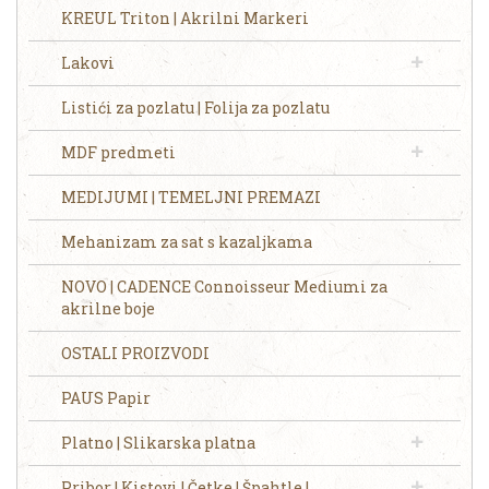
KREUL Triton | Akrilni Markeri
Lakovi
Listići za pozlatu | Folija za pozlatu
MDF predmeti
MEDIJUMI | TEMELJNI PREMAZI
Mehanizam za sat s kazaljkama
NOVO | CADENCE Connoisseur Mediumi za
akrilne boje
OSTALI PROIZVODI
PAUS Papir
Platno | Slikarska platna
Pribor | Kistovi | Četke | Špahtle |