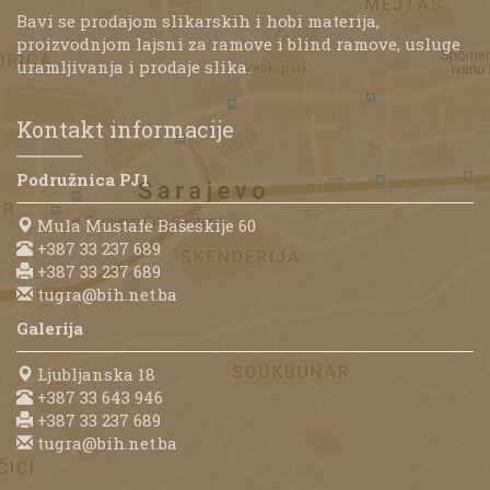
Bavi se prodajom slikarskih i hobi materija,
proizvodnjom lajsni za ramove i blind ramove, usluge
uramljivanja i prodaje slika.
Kontakt informacije
Podružnica PJ1
Mula Mustafe Bašeskije 60
+387 33 237 689
+387 33 237 689
tugra@bih.net.ba
Galerija
Ljubljanska 18
+387 33 643 946
+387 33 237 689
tugra@bih.net.ba