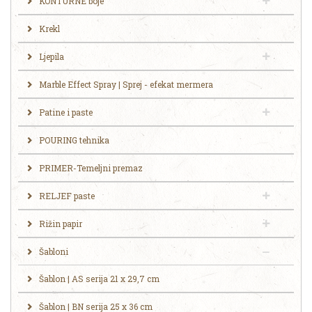
KONTURNE boje
Krekl
Ljepila
Marble Effect Spray | Sprej - efekat mermera
Patine i paste
POURING tehnika
PRIMER-Temeljni premaz
RELJEF paste
Rižin papir
Šabloni
Šablon | AS serija 21 x 29,7 cm
Šablon | BN serija 25 x 36 cm