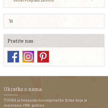
Svila | Program za svilu
Pratite nas
Ukratko o nama
TUGRA je bosanskohercegovačka firma koja je
osnovana 1996. godine.