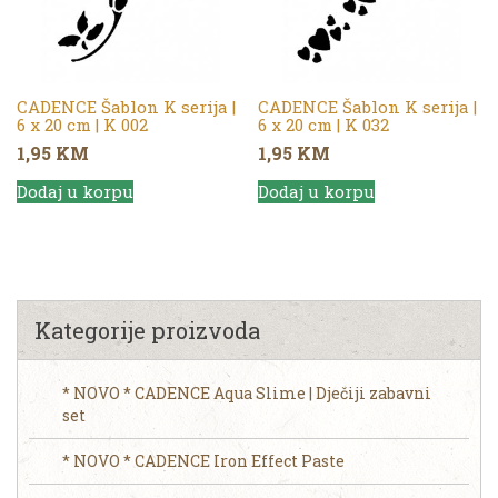
CADENCE Šablon K serija |
CADENCE Šablon K serija |
6 x 20 cm | K 002
6 x 20 cm | K 032
1,95
KM
1,95
KM
Dodaj u korpu
Dodaj u korpu
Kategorije proizvoda
* NOVO * CADENCE Aqua Slime | Dječiji zabavni
set
* NOVO * CADENCE Iron Effect Paste