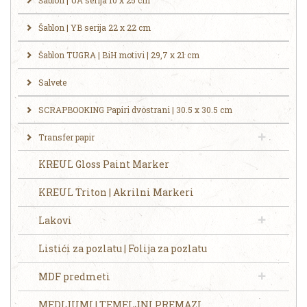
Šablon | UA serija 10 x 25 cm
Šablon | YB serija 22 x 22 cm
Šablon TUGRA | BiH motivi | 29,7 x 21 cm
Salvete
SCRAPBOOKING Papiri dvostrani | 30.5 x 30.5 cm
Transfer papir
KREUL Gloss Paint Marker
KREUL Triton | Akrilni Markeri
Lakovi
Listići za pozlatu | Folija za pozlatu
MDF predmeti
MEDIJUMI | TEMELJNI PREMAZI