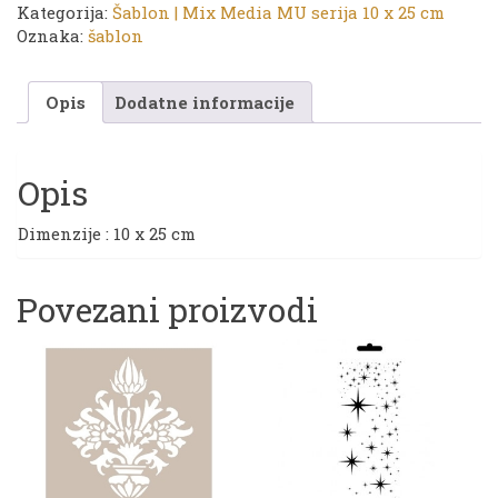
Kategorija:
Šablon | Mix Media MU serija 10 x 25 cm
serija
Oznaka:
šablon
|
10
x
Opis
Dodatne informacije
25
cm
|
MU
Opis
71
količina
Dimenzije : 10 x 25 cm
Povezani proizvodi