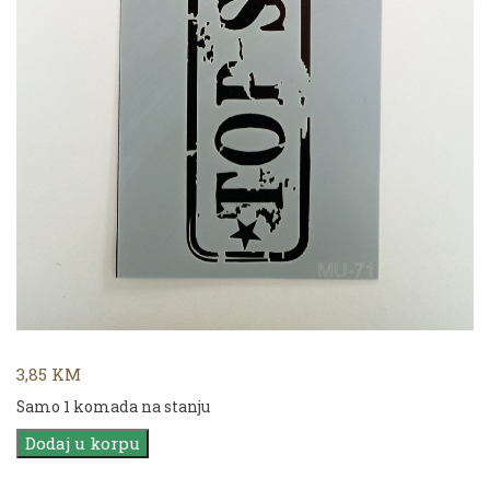
3,85
KM
Samo 1 komada na stanju
CADENCE
Dodaj u korpu
Šablon
MU