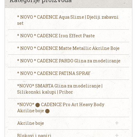
* NOVO * CADENCE Aqua Slime | Dječiji zabavni
set
* NOVO * CADENCE Iron Effect Paste
* NOVO * CADENCE Matte Metallic Akrilne Boje
* NOVO * CADENCE PARDO Glina za modeliranje
* NOVO * CADENCE PATINA SPRAY
*NOVO* SMARTA Glina za modeliranje |
Silikonski kalupi | Pribor
*NOVO* ⬤ CADENCE Pro Art Heavy Body
Akrilne boje ⬤
Akrilne boje
Blokovi i papiri