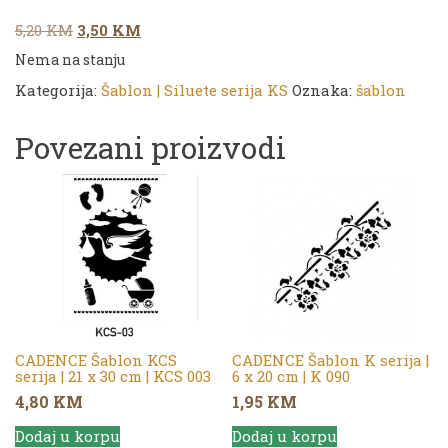
Original
Current
5,20
KM
3,50
KM
price
price
Nema na stanju
was:
is:
Kategorija:
Šablon | Siluete serija KS
Oznaka:
šablon
5,20 KM.
3,50 KM.
Povezani proizvodi
CADENCE Šablon KCS
CADENCE Šablon K serija |
serija | 21 x 30 cm | KCS 003
6 x 20 cm | K 090
4,80
KM
1,95
KM
Dodaj u korpu
Dodaj u korpu