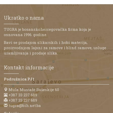
Ukratko o nama
TUGRA je bosanskohercegovačka firma koja je
osnovana 1996. godine.
Bavi se prodajom slikarskih i hobi materija,
proizvodnjom lajsni za ramove i blind ramove, usluge
uramljivanja i prodaje slika.
Kontakt informacije
Podružnica PJ1
Mula Mustafe Bašeskije 60
+387 33 237 689
+387 33 237 689
tugra@bih.net.ba