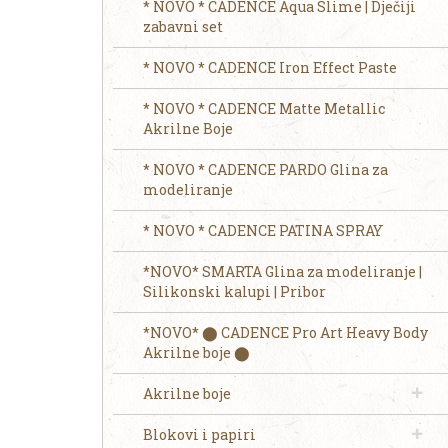
* NOVO * CADENCE Aqua Slime | Dječiji
zabavni set
* NOVO * CADENCE Iron Effect Paste
* NOVO * CADENCE Matte Metallic
Akrilne Boje
* NOVO * CADENCE PARDO Glina za
modeliranje
* NOVO * CADENCE PATINA SPRAY
*NOVO* SMARTA Glina za modeliranje |
Silikonski kalupi | Pribor
*NOVO* ⬤ CADENCE Pro Art Heavy Body
Akrilne boje ⬤
Akrilne boje
Blokovi i papiri