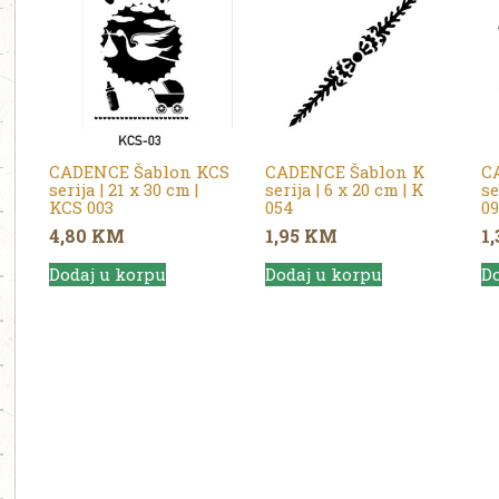
CADENCE Šablon KCS
CADENCE Šablon K
C
serija | 21 x 30 cm |
serija | 6 x 20 cm | K
se
KCS 003
054
09
4,80
KM
1,95
KM
1
Dodaj u korpu
Dodaj u korpu
Do