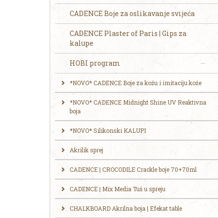
CADENCE Boje za oslikavanje svijeća
CADENCE Plaster of Paris | Gips za
kalupe
HOBI program
*NOVO* CADENCE Boje za kožu i imitaciju kože
*NOVO* CADENCE Midnight Shine UV Reaktivna
boja
*NOVO* Silikonski KALUPI
Akrilik sprej
CADENCE | CROCODILE Crackle boje 70+70ml
CADENCE | Mix Media Tuš u spreju
CHALKBOARD Akrilna boja | Efekat table