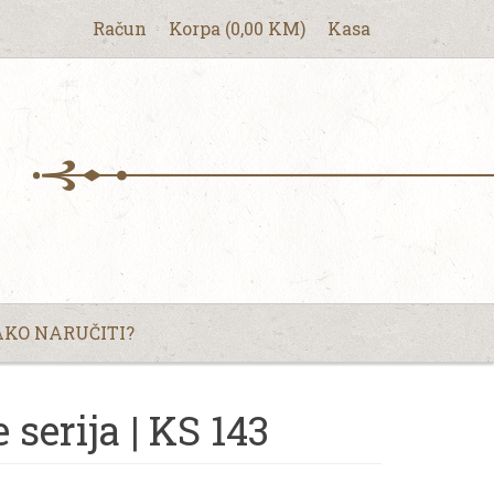
Račun
Korpa
(
0,00
KM
)
Kasa
KO NARUČITI?
serija | KS 143