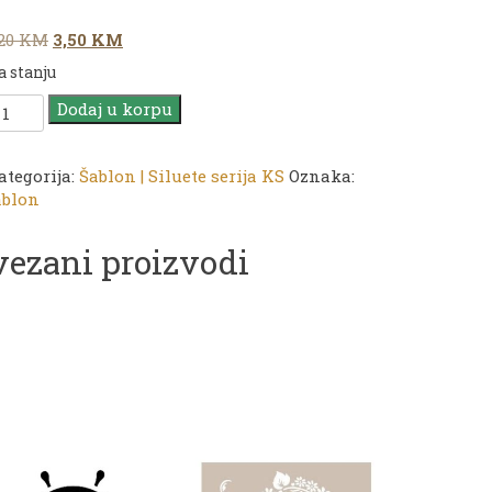
Original
Current
,20
KM
3,50
KM
price
price
a stanju
was:
is:
ADENCE
5,20 KM.
3,50 KM.
Dodaj u korpu
ablon
iluete
rija
ategorija:
Šablon | Siluete serija KS
Oznaka:
ablon
S
43
vezani proizvodi
oličina