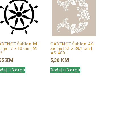
ADENCE Šablon M
CADENCE Šablon AS
rija | 7 x 10 cm | M
serija | 21 x 29,7 cm |
2
AS 480
,35
KM
5,30
KM
daj u korpu
Dodaj u korpu