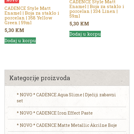
NOVO
CADENCE Style Matt
Enamel | Boja za staklo i
CADENCE Style Matt
porcelan | 334 Linen |
Enamel | Boja za staklo i
59ml
porcelan | 358 Yellow
Green | 59ml
5,30
KM
5,30
KM
Dodaj u korpu
Dodaj u korpu
Kategorije proizvoda
* NOVO * CADENCE Aqua Slime | Dječiji zabavni
set
* NOVO * CADENCE Iron Effect Paste
* NOVO * CADENCE Matte Metallic Akrilne Boje