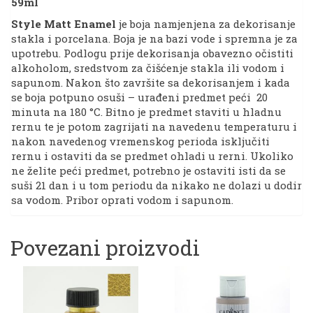
59ml
|
59ml
Style Matt Enamel
je boja namjenjena za dekorisanje
količina
stakla i porcelana. Boja je na bazi vode i spremna je za
upotrebu. Podlogu prije dekorisanja obavezno očistiti
alkoholom, sredstvom za čišćenje stakla ili vodom i
sapunom. Nakon što završite sa dekorisanjem i kada
se boja potpuno osuši – urađeni predmet peći 20
minuta na 180 °C. Bitno je predmet staviti u hladnu
rernu te je potom zagrijati na navedenu temperaturu i
nakon navedenog vremenskog perioda isključiti
rernu i ostaviti da se predmet ohladi u rerni. Ukoliko
ne želite peći predmet, potrebno je ostaviti isti da se
suši 21 dan i u tom periodu da nikako ne dolazi u dodir
sa vodom. Pribor oprati vodom i sapunom.
Povezani proizvodi