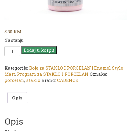
5,30
KM
Na stanju
CADENCE
Dodaj u korpu
Style
Matt
Enamel
Kategorije:
Boje za STAKLO I PORCELAN | Enamel Style
|
Matt
,
Program za STAKLO I PORCELAN
Oznake:
Boja
porcelan
,
staklo
Brand:
CADENCE
za
staklo
Opis
i
porcelan
|
343
Opis
Baby
Pink