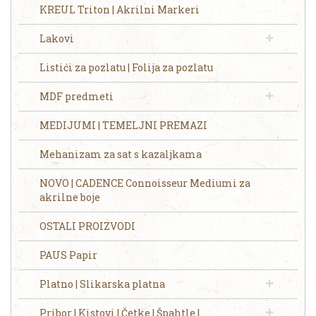
KREUL Triton | Akrilni Markeri
Lakovi
Listići za pozlatu | Folija za pozlatu
MDF predmeti
MEDIJUMI | TEMELJNI PREMAZI
Mehanizam za sat s kazaljkama
NOVO | CADENCE Connoisseur Mediumi za
akrilne boje
OSTALI PROIZVODI
PAUS Papir
Platno | Slikarska platna
Pribor | Kistovi | Četke | Špahtle |