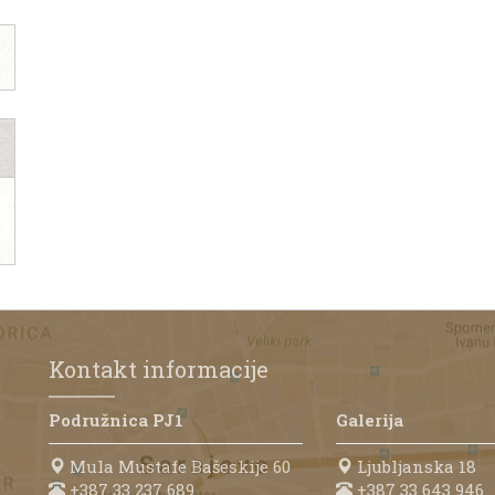
Kontakt informacije
Podružnica PJ1
Galerija
Mula Mustafe Bašeskije 60
Ljubljanska 18
+387 33 237 689
+387 33 643 946