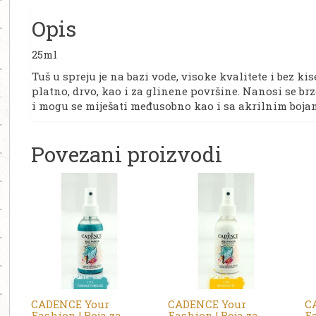
Opis
25ml
Tuš u spreju je na bazi vode, visoke kvalitete i bez k
platno, drvo, kao i za glinene površine. Nanosi se br
i mogu se miješati međusobno kao i sa akrilnim bojama
Povezani proizvodi
CADENCE Your
CADENCE Your
C
Fashion | Boja za
Fashion | Boja za
Fa