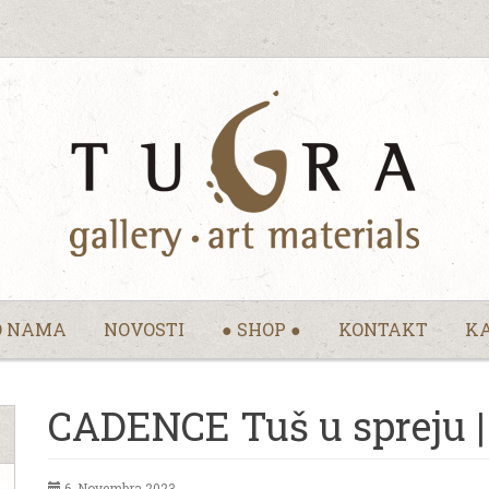
O NAMA
NOVOSTI
● SHOP ●
KONTAKT
KA
CADENCE Tuš u spreju | 
6. Novembra 2023.