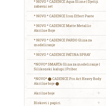
* NOVO * CADENCE Aqua Slime | Dječiji
zabavni set
* NOVO * CADENCE Iron Effect Paste
* NOVO * CADENCE Matte Metallic
Akrilne Boje
* NOVO * CADENCE PARDO Glina za
modeliranje
* NOVO * CADENCE PATINA SPRAY
*NOVO* SMARTA Glina za modeliranje |
Silikonski kalupi | Pribor
*NOVO* ⬤ CADENCE Pro Art Heavy Body
Akrilne boje ⬤
Akrilne boje
Blokovi i papiri