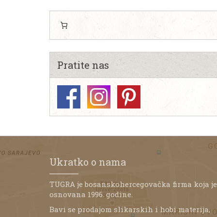
Pratite nas
Ukratko o nama
TUGRA je bosanskohercegovačka firma koja je
osnovana 1996. godine.
Bavi se prodajom slikarskih i hobi materija,