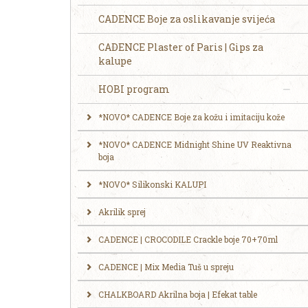
CADENCE Boje za oslikavanje svijeća
CADENCE Plaster of Paris | Gips za
kalupe
HOBI program
*NOVO* CADENCE Boje za kožu i imitaciju kože
*NOVO* CADENCE Midnight Shine UV Reaktivna
boja
*NOVO* Silikonski KALUPI
Akrilik sprej
CADENCE | CROCODILE Crackle boje 70+70ml
CADENCE | Mix Media Tuš u spreju
CHALKBOARD Akrilna boja | Efekat table