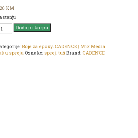
,20
KM
a stanju
ADENCE
Dodaj u korpu
uš
preju
ategorije:
Boje za epoxy
,
CADENCE | Mix Media
uš u spreju
Oznake:
sprej
,
tuš
Brand:
CADENCE
2
ellow
5
l
oličina