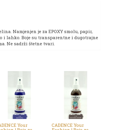
iselina. Namjenjen je za EPOXY smolu, papir,
zo i lahko. Boje su transparentne i dugotrajne
. Ne sadrži štetne tvari.
ADENCE Your
CADENCE Your
shion | Boja za
Fashion | Boja za