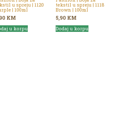
kstil u spreju | 1120
tekstil u spreju | 1118
rple | 100ml
Brown | 100ml
,90
KM
5,90
KM
daj u korpu
Dodaj u korpu