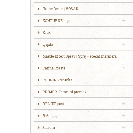
Home Decor | VOSAK
KONTURNE boje
Krekl
Ljepila
Marble Effect Spray | Sprej - efekat mermera
Patine i paste
POURING tehnika
PRIMER-Temeljni premaz
RELJEF paste
Rižin papir
Šabloni