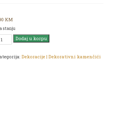
,90
KM
a stanju
ekorativni
Dodaj u korpu
amenčići
ix
ategorija:
Dekoracije | Dekorativni kamenčići
edia
rtsy
tone
arge
0ml
oličina