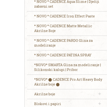
* NOVO * CADENCE Aqua Slime | Dječiji
zabavni set
* NOVO * CADENCE Iron Effect Paste
* NOVO * CADENCE Matte Metallic
Akrilne Boje
* NOVO * CADENCE PARDO Glina za
modeliranje
* NOVO * CADENCE PATINA SPRAY
*NOVO* SMARTA Glina za modeliranje |
Silikonski kalupi | Pribor
*NOVO* ⬤ CADENCE Pro Art Heavy Body
Akrilne boje ⬤
Akrilne boje
Blokovi i papiri