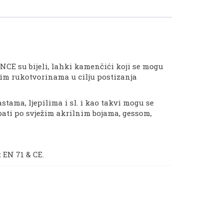
CE su bijeli, lahki kamenčići koji se mogu
im rukotvorinama u cilju postizanja
stama, ljepilima i sl. i kao takvi mogu se
pati po svježim akrilnim bojama, gessom,
t EN 71 & CE.