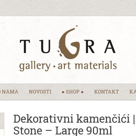
O NAMA
NOVOSTI
● SHOP ●
KONTAKT
KA
Dekorativni kamenčići 
Stone – Large 90ml