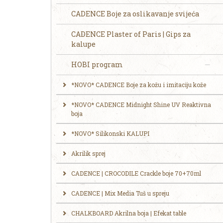
CADENCE Boje za oslikavanje svijeća
CADENCE Plaster of Paris | Gips za
kalupe
HOBI program
*NOVO* CADENCE Boje za kožu i imitaciju kože
*NOVO* CADENCE Midnight Shine UV Reaktivna
boja
*NOVO* Silikonski KALUPI
Akrilik sprej
CADENCE | CROCODILE Crackle boje 70+70ml
CADENCE | Mix Media Tuš u spreju
CHALKBOARD Akrilna boja | Efekat table