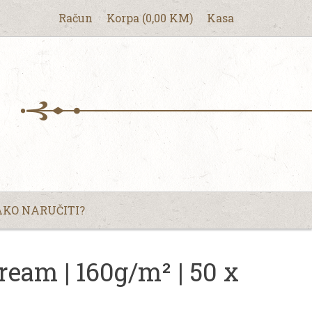
Račun
Korpa
(
0,00
KM
)
Kasa
KO NARUČITI?
ream | 160g/m² | 50 x