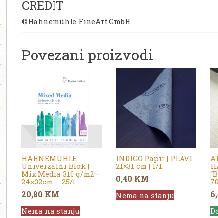
CREDIT
©Hahnemühle FineArt GmbH
Povezani proizvodi
HAHNEMÜHLE
INDIGO Papir | PLAVI
Ak
Univerzalni Blok |
21×31 cm | 1/1
H
Mix Media 310 g/m2 –
“B
0,40
KM
24x32cm – 25/1
70
20,80
KM
6
Nema na stanju
Nema na stanju
Do