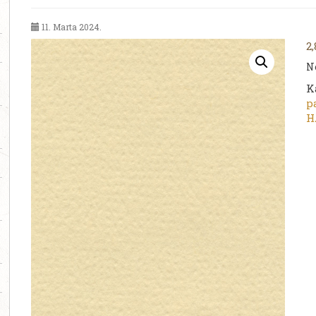
11. Marta 2024.
2
N
K
p
H