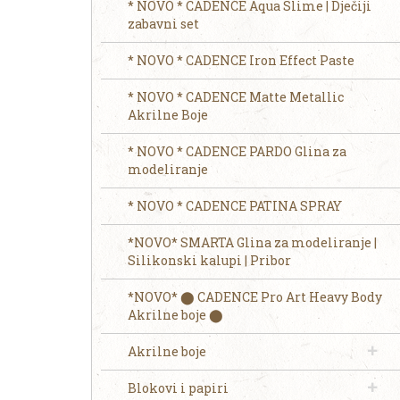
* NOVO * CADENCE Aqua Slime | Dječiji
zabavni set
* NOVO * CADENCE Iron Effect Paste
* NOVO * CADENCE Matte Metallic
Akrilne Boje
* NOVO * CADENCE PARDO Glina za
modeliranje
* NOVO * CADENCE PATINA SPRAY
*NOVO* SMARTA Glina za modeliranje |
Silikonski kalupi | Pribor
*NOVO* ⬤ CADENCE Pro Art Heavy Body
Akrilne boje ⬤
Akrilne boje
Blokovi i papiri