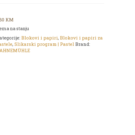
,80
KM
ema na stanju
ategorije:
Blokovi i papiri
,
Blokovi i papiri za
astele
,
Slikarski program | Pastel
Brand:
AHNEMÜHLE