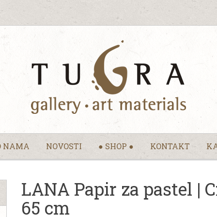
O NAMA
NOVOSTI
● SHOP ●
KONTAKT
KA
LANA Papir za pastel | C
65 cm