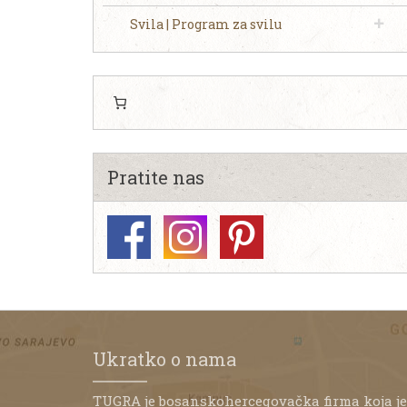
Svila | Program za svilu
Pratite nas
Ukratko o nama
TUGRA je bosanskohercegovačka firma koja je