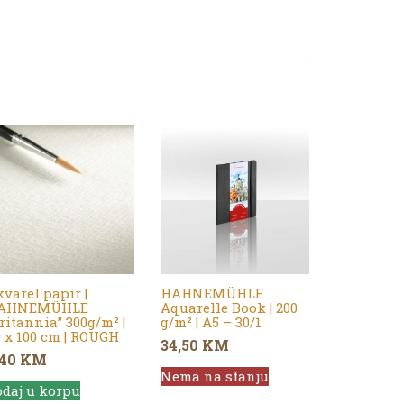
varel papir |
HAHNEMÜHLE
AHNEMÜHLE
Aquarelle Book | 200
ritannia” 300g/m² |
g/m² | A5 – 30/1
 x 100 cm | ROUGH
34,50
KM
,40
KM
Nema na stanju
daj u korpu