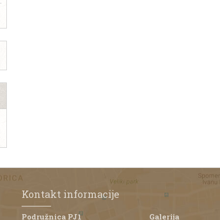
Kontakt informacije
Podružnica PJ1
Galerija