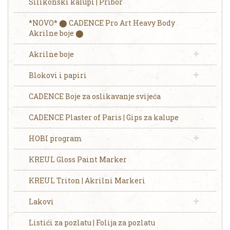
Silikonski kalupi | Pribor
*NOVO* ⬤ CADENCE Pro Art Heavy Body
Akrilne boje ⬤
Akrilne boje
Blokovi i papiri
CADENCE Boje za oslikavanje svijeća
CADENCE Plaster of Paris | Gips za kalupe
HOBI program
KREUL Gloss Paint Marker
KREUL Triton | Akrilni Markeri
Lakovi
Listići za pozlatu | Folija za pozlatu