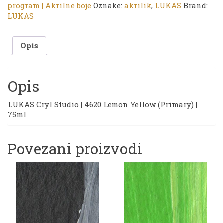
4620
program | Akrilne boje
Oznake:
akrilik
,
LUKAS
Brand:
Lemon
LUKAS
Yellow
(Primary)
Opis
|
75ml
količina
Opis
LUKAS Cryl Studio | 4620 Lemon Yellow (Primary) |
75ml
Povezani proizvodi