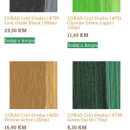
LUKAS Cryl Studio | 4799
LUKAS Cryl Studio | 4751
Iron Oxide Black | 500ml
Chrome Green Light |
125ml
29,50
KM
11,45
KM
Dodaj u korpu
Dodaj u korpu
LUKAS Cryl Studio | 4631
LUKAS Cryl Studio | 4758
Yellow Ochre | 250ml
Green Earth | 75ml
16,90
KM
8,30
KM