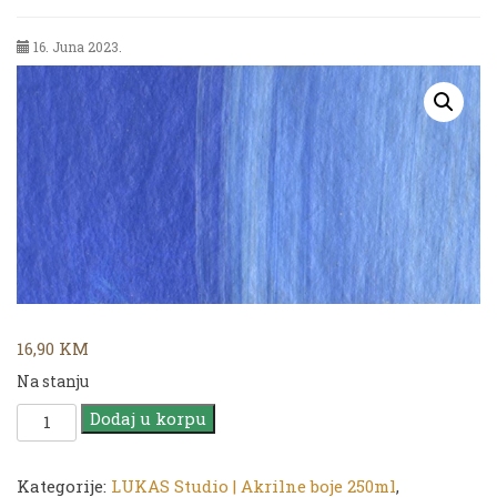
16. Juna 2023.
16,90
KM
Na stanju
LUKAS
Dodaj u korpu
Cryl
Studio
|
Kategorije:
LUKAS Studio | Akrilne boje 250ml
,