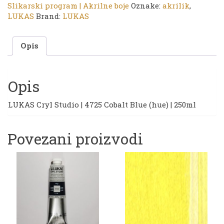
4725
Slikarski program | Akrilne boje
Oznake:
akrilik
,
Cobalt
LUKAS
Brand:
LUKAS
Blue
(hue)
Opis
|
250ml
količina
Opis
LUKAS Cryl Studio | 4725 Cobalt Blue (hue) | 250ml
Povezani proizvodi